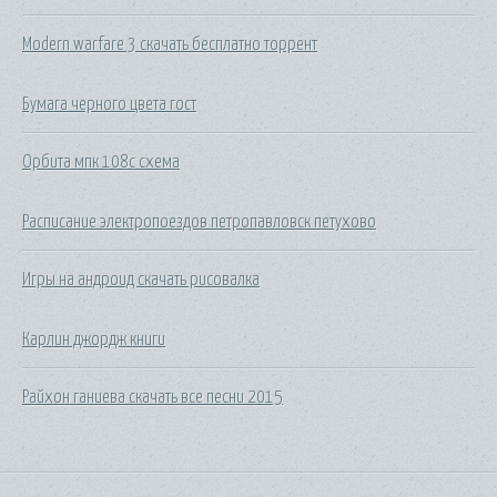
Modern warfare 3 скачать бесплатно торрент
Бумага черного цвета гост
Орбита мпк 108с схема
Расписание электропоездов петропавловск петухово
Игры на андроид скачать рисовалка
Карлин джордж книги
Райхон ганиева скачать все песни 2015