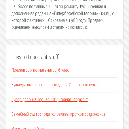
наиболее популяные Книги по ремонту. Расширенная и
дополненная редакция «Гиперборейской теории» - книги, с
которой фактически. Основана в 1988 году. Продаём,
оцениваем, выкупаем и ставим на комиссию.
Links to Important Stuff
Презентація по математиці 6 клас
Культура высокого возрождения 7 класс презентация
Супер девочка сериал 2015 скачать торрент
Семейный суд господа головлевы краткое содержание