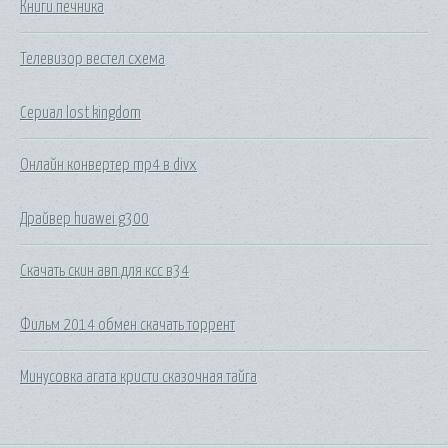
Книги печника
Телевизор вестел схема
Сериал lost kingdom
Онлайн конвертер mp4 в divx
Драйвер huawei g300
Скачать скин авп для ксс в34
Фильм 2014 обмен скачать торрент
Минусовка агата кристи сказочная тайга