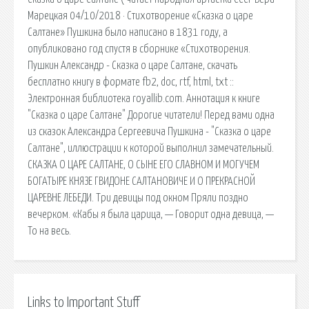
Марецкая 04/10/2018 · Стихотворение «Сказка о царе
Салтане» Пушкина было написано в 1831 году, а
опубликовано год спустя в сборнике «Стихотворения.
Пушкин Александр - Сказка о царе Салтане, скачать
бесплатно книгу в формате fb2, doc, rtf, html, txt ::
Электронная библиотека royallib.com. Аннотация к книге
"Сказка о царе Салтане" Дорогие читатели! Перед вами одна
из сказок Александра Сергеевича Пушкина - "Сказка о царе
Салтане", иллюстрации к которой выполнил замечательный.
СКАЗКА О ЦАРЕ САЛТАНЕ, О СЫНЕ ЕГО СЛАВНОМ И МОГУЧЕМ
БОГАТЫРЕ КНЯЗЕ ГВИДОНЕ САЛТАНОВИЧЕ И О ПРЕКРАСНОЙ
ЦАРЕВНЕ ЛЕБЕДИ. Три девицы под окном Пряли поздно
вечерком. «Кабы я была царица, — Говорит одна девица, —
То на весь.
Links to Important Stuff