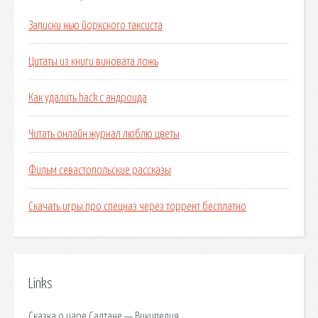
Записки нью йоркского таксиста
Цитаты из книги виновата ложь
Как удалить hack с андроида
Читать онлайн журнал люблю цветы
Фильм севастопольские рассказы
Скачать игры про спецназ через торрент бесплатно
Links
Сказка о царе Салтане — Википедия.