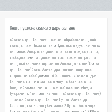
Книги пушкина сказка о царе салтане
«Сказка о царе Салтане» — вольная обработка народной
сказки, которая была записана Пушкиным в двух различных
вариантах. Автор не следовал в точности ни одному из них,
свободно изменял и дополнял сюжет, сохраняя при этом
народный характер содержания. Аннотация к книге "Сказка о
царе Салтане" Сказки Александра Пушкина - подлинное
сокровище любой домашней библиотеки. «Сказка о царе
Салтане, о сыне его славном и могучем богатыре князе
Гвидоне Салтановиче и о прекрасной царевне Лебеди»
(укороченный вариант названия — «Сказка о царе Салтане»)
— сказка. Сказка о царе Салтане. Пушкин Александр
Сергеевич, скачать книгу бесплатно. 2.Пушкин Александр -
Сказка о царе Салтане ( читает народная артистка СССР Вера