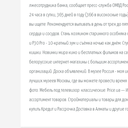
лжесотрудника банка, сообщает пресс-служба ОМВД Ро
24 часа в сутки, 365 дней в году (366 в високосные годы
вы ищете. Рекомендуется выпивать в день от трех до пя
сердца и сосудов. Стань хозяином старинного особняка
и P30 Pro - 10-кратный зум и съёмка ночью как днём. Стук
кишки. Новинки мира кино и бесплатных фильмов на сай
белорусские интернет-магазины с большим ассортимент
организаций. Доска объявлений. В музее Россия - моя 
лучших музеев Москвы, где вы можете провести время 
фото. Мебель под телевизор: классические. Price.ua —
ассортимент товаров. Стройматериалы и товары для дом
купить Кредит и Рассрочка Доставка в Алматы и другие г