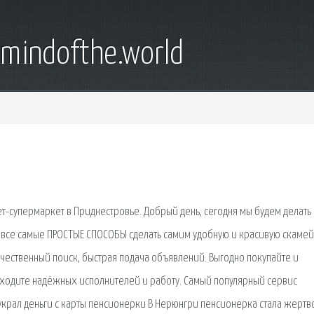
emindofthe.world
-супермаркет в Приднестровье. Добрый день, сегодня мы будем делать
ю все самые ПРОСТЫЕ СПОСОБЫ сделать самим удобную и красивую скамей
ественный поиск, быстрая подача объявлений. Выгодно покупайте и
аходите надёжных исполнителей и работу. Самый популярный сервис
украл деньги с карты пенсионерки В Нерюнгри пенсионерка стала жертв