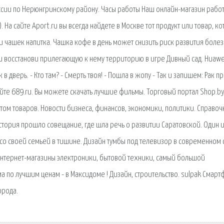
ссии по Нерюнгринскому району. Часы работы Наш онлайн-магазин рабо
). На сайте Aport.ru вы всегда найдете в Москве тот продукт или товар, к
ти чашек напитка. Чашка кофе в день может снизить риск развития боле
 и восстанови прилегающую к нему территорию в игре Дивный сад. Huawe
 в дверь. - Кто там? - Смерть твоя! - Пошла в жопу - Так и запишем: Рак 
те 689.ru. Вы можете скачать лучшие фильмы. Торговый портал Shop.by
ом товаров. Новости бизнеса, финансов, экономики, политики. Справоч
история прошло совещание, где шла речь о развитии Саратовской. Один 
со своей семьей в тишине. Дизайн тумбы под телевизор в современном 
 Интернет-магазины электроники, бытовой техники, самый большой
а по лучшим ценам - в Максидоме ! Дизайн, строительство. sulpak Смарт
орода.