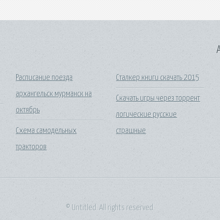
A
Расписание поезда
Сталкер книги скачать 2015
архангельск мурманск на
Скачать игры через торрент
октябрь
логические русские
Схема самодельных
страшные
тракторов
© Untitled. All rights reserved.