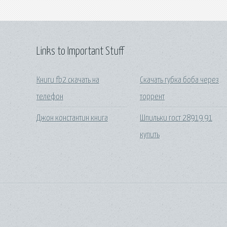
Links to Important Stuff
Книги fb2 скачать на
Скачать губка боба через
телефон
торрент
Джон константин книга
Шпильки гост 28919 91
купить