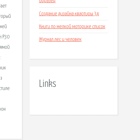
образец
тает
Создание дизайна квартиры 3д
оторый
Книги по мелкой моторике список
зней
i P30
Журнал лес и человек
прямой
:
ник
из
Links
стиле
фон