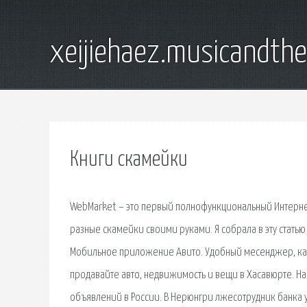
xeijiehaez.musicandth
Книги скамейки
WebMarket – это первый полнофункциональный Интернет
разные скамейки своими руками. Я собрала в эту стать
Мобильное приложение Авито. Удобный месенджер, кач
продавайте авто, недвижимость и вещи в Хасавюрте. Н
объявлений в России. В Нерюнгри лжесотрудник банка 