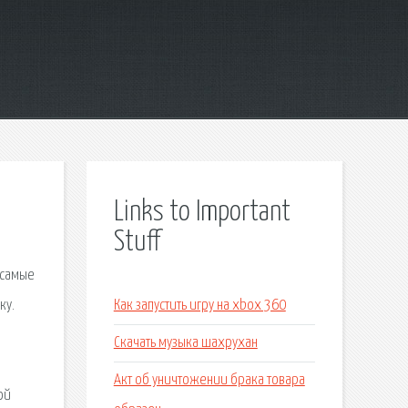
Links to Important
Stuff
 самые
ку.
Как запустить игру на xbox 360
Скачать музыка шахрухан
Акт об уничтожении брака товара
ой