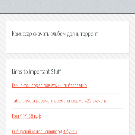
Комиссар скачать альбом дрянь торрент
Links to Important Stuff
Гамильтон лорел скачать книги бесплатно
Табель учета рабочего времени форма 421 скачать
Гост 535 88 пдф
Сибирский житель сканворд 4 буквы