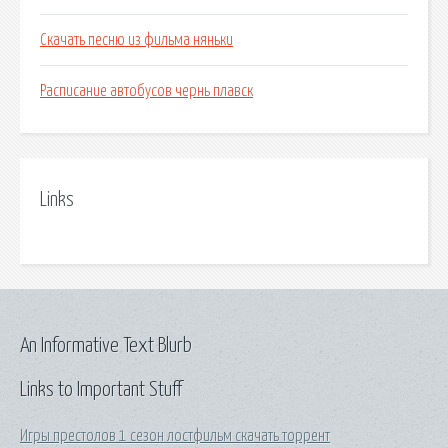
Скачать песню из фильма няньки
Расписание автобусов чернь плавск
Links
An Informative Text Blurb
Links to Important Stuff
Игры престолов 1 сезон лостфильм скачать торрент