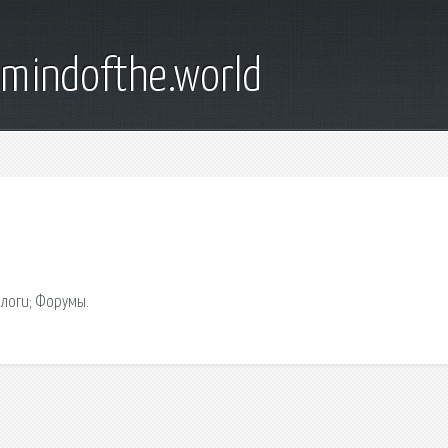
emindofthe.world
Блоги; Форумы.