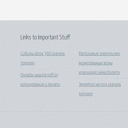
Links to Important Stuff
Сибирь xbox 360 скачать
Расписание электричек
торрент
минеральные воды
краснодар цена билета
Онлайн защита pdf от
копирования и печати
Эмулятор на psp скачать
торрент