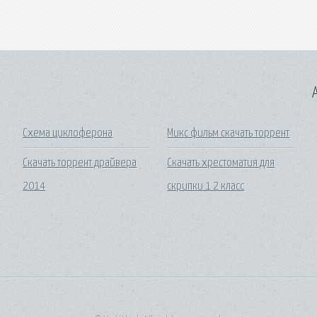
A
Схема циклоферона
Микс фильм скачать торрент
Скачать торрент драйвера
Скачать хрестоматия для
2014
скрипки 1 2 класс