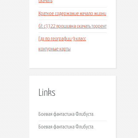
скачать
Краткое содержание начало жизни
Gt c3322 прошивка скачать торрент
Гдз по географии 9 класс
контурные карты
Links
Боевая фантастика Флибуста.
Боевая фантастика Флибуста.