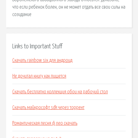
что если ребенок болен, он не может отдать все свои силы на
созидание
Links to Important Stuff
Скачать rainbow six для андроид
Не дочитал книгу как пишется
Скачать бесплатно коллекция обои на рабочий стол
Скачать майкрософт sdk через торрент
Романтическая песня dj neo скачать