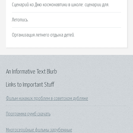
Сценарий ко Дню космонавтики в школе: сценарии для.
Летопись.
Организация летнего отдыха детей.
An Informative Text Blurb
Links to Important Stuff
Фильм никаких проблем в советском дубляже
Программа румб скачать
Многосерийные фильмы зарубежные