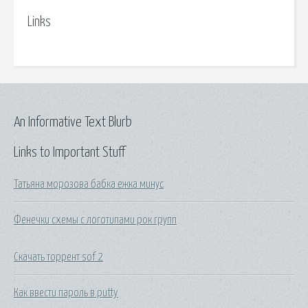
Links
An Informative Text Blurb
Links to Important Stuff
Татьяна морозова бабка ежка минус
Фенечки схемы с логотипами рок групп
Скачать торрент sof 2
Как ввести пароль в putty