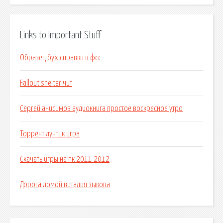
Links to Important Stuff
Образец бух справки в фсс
Fallout shelter чит
Сергей анисимов аудиокнига простое воскресное утро
Торрент лунтик игра
Скачать игры на пк 2011 2012
Дорога домой виталия зыкова