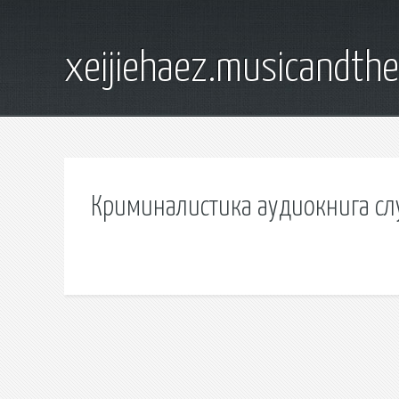
xeijiehaez.musicandth
Криминалистика аудиокнига сл