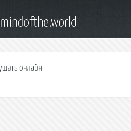
emindofthe.world
ушать онлайн