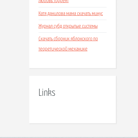
любовь торрент
Катя данилова мама скачать минус
Журнал субд открытые системы
Скачать сборник яблонского по
теоретической механике
Links