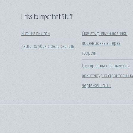
Links to Important Stuff
Читы на пк игры
Скачать фильмы новинки
лицензионные через
Книга голубая стрела скачать
торрент
Гост правила оформления
архитектурно строительны
чертежей 2014