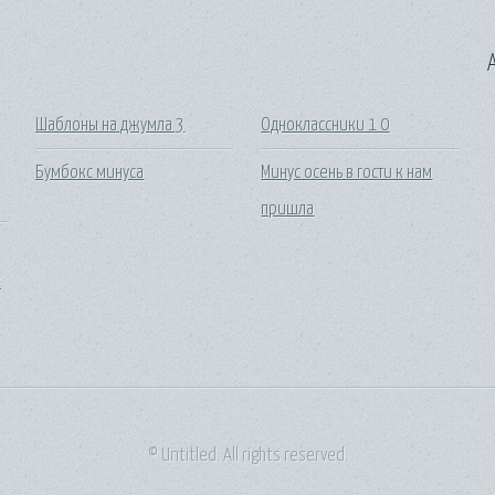
A
Шаблоны на джумла 3
Одноклассники 1 0
Бумбокс минуса
Минус осень в гости к нам
пришла
х
© Untitled. All rights reserved.