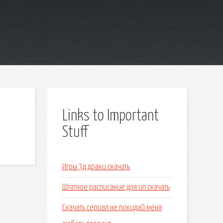
Links to Important
Stuff
Игры 3д драки скачать
Штатное расписание для ип скачать
Скачать сериал не покидай меня