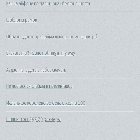
Как на айфоне поставить знак бесконечности
Шаблоны рамок
Образец договора найма жилого помещения рб
Скачать mp3 keane nothing in my way
Аудиокнига дети с небес скачать
Не листаются слайды в презентации
Маленькое королевство бена и холли 100
Шплинт гост 397 79 размеры