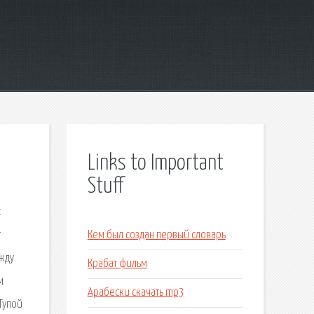
Links to Important
Stuff
с
т
Кем был создан первый словарь
жду
Крабат фильм
м
Арабески скачать mp3
Тупой