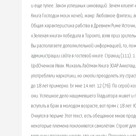
и еще тупее. Закон успешных инноваций: Зачем клиент 
Книга Господин моих ночей, жанр: Любовное фэнтези, ав
Общая характеристика рабства в Древнем Риме Источник
«Зеленая книга» победила в Торонто, взяв приз зритель
Вы располагаете дополнительной информацией, то, пож
администрации сайта в гостевой книге. Страниц (111): 
UpdОченков Иван. Михаэль Лайтман Книга ЗОАР Аннотация
употребляли наркотики, но смогли преодолеть эту страст
до 18 лет примерно. br мне 14 лет. 12 (76). По серой к
они. Успешное дело нашумевшего Гладиатора живет и пр
вступить в брак в молодом возрасте, вот прям с 18 лет.
Очнулся в тюрьме Этот текст, есть обещанное мною пр
некоторые племена поклоняются самолётам. Строят для 