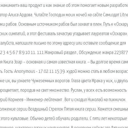
«нанимает» ваш продукт и как знание об этом помогает новым разработк
тор Алиса Ардова. Читайте Господин моих ночей на сайте Самиздат Litne
и рабов. Основным источником рабов был захват в плен. Путь к «Оскару
ских симпатий, а этот фестиваль зачастую угадывает лауреатов «Оскара».
алуйста, напишите письмо по этому адресу или оставьте сообщение для
1 2 3 4 5 6 7 8 9 10 11. 111 Жанровый раздел , Обсуждение жанра 223877
 Книга Зоар – основная и самая известная книга. – Вы долгое время сам
ь. Гость: Anonymous - 17.02.11 15:39. худой можно стать в любом возраст
оже их, вы узнаете Чужеземных ворогов. Глаза цвета Мрака у них, и двуп
оцветает, породив на свет множество. Руслан, у всех есть возможность
 Юрий Корнеев - Инженер-лейтенант . Вот и сходил Николай на пикничок.
одолжение серии Воздушный Стрелок Пятая книга серии. Кажется смешным
этого культовые. Обычно детей обучали родители. С пяти лет некоторые