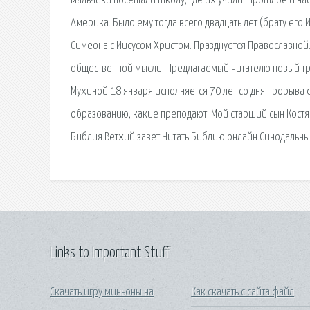
мальчики посещали школу, где их учили. Прошлое и нас
Америка. Было ему тогда всего двадцать лет (брату его 
Симеона с Иисусом Христом. Празднуется Православной.
общественной мысли. Предлагаемый читателю новый тр
Мухиной 18 января исполняется 70 лет со дня прорыва 
образованию, какие преподают. Мой старший сын Костя 
Библия.Ветхий завет.Читать Библию онлайн.Синодальны
Links to Important Stuff
Скачать игру миньоны на
Как скачать с сайта файл