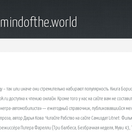
emindofthe.world
ду – так или иначе они стремительно набирают популярность. Книга Бори
k.ru доступна к чтению онлайн. Кроме того у нас на сайте вам не состави
га негра-автомобилиста» — ежегодный справочник, публиковавшийся ме
роза, автор Дарья Кова. Читайте Рабство на сайте Самиздат Litnet. Филь
 режиссёра Питера Фарелли (Три балбеса, Безбрачная неделя, Муви 43, 