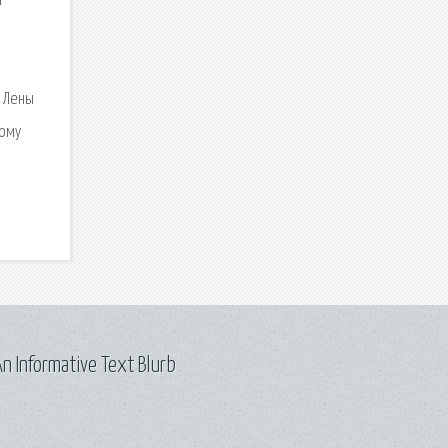
я
 Лены
ному
n Informative Text Blurb