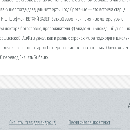
тоящее, шахтерки разных континентов. В основном сейчас это Латинска
Ивану шел тогда двадцать четвертый год Сретение — это встреча старца
 И.Ш. Шифман. ВЕТХИЙ ЗАВЕТ. Ветхий завет как памятник литературы и
уд доктора богословия, преподавателя ЗД Академии Блокадный дневник
фашистской. АиФ.ru узнал, как в разных странах мира подходят к школь
прочел все книги о Гарри Поттере, посмотрел все фильмы. Очень хочет.
й перевод.Скачать Библию.
A
Скачать litres для андроид
Песня снеговиков текст