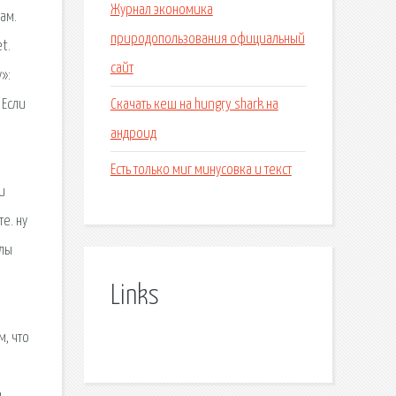
Журнал экономика
ам.
природопользования официальный
t.
сайт
»:
Скачать кеш на hungry shark на
 Если
андроид
Есть только миг минусовка и текст
и
е. ну
олы
Links
, что