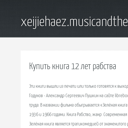
xeijiehaez.musicandth
Купить книга 12 лет рабства
Эти книги вышли из печати или только готовятся к выхо
Годунов - Александр Сергеевич Пушкин на сайте libreboo
труда. В названии фильма обыгрывается «Зелёная кни
1936 и 1966 годами. Книга Рабство, жанр: Современная п
Зелёная книга является трагикомедией от знаменитого