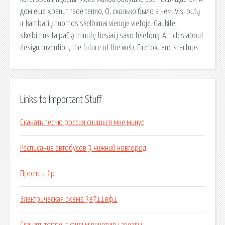
дом еще хранит твое тепло, О, сколько было в нем. Visi butų
ir kambarių nuomos skelbimai vienoje vietoje. Gaukite
skelbimus ta pačią minutę tiesiai į savo telefoną. Articles about
design, invention, the future of the web, Firefox, and startups.
Links to Important Stuff
Скачать песню россия снишься мне минус
Расписание автобусов 3 нижний новгород
Проекты flp
Электрическая схема 3е711вф1