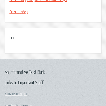
Скачать торрент фильм виноваты звезды
Скачать сбер
Links
An Informative Text Blurb
Links to Important Stuff
Читы на пк игры
Handbrake торрент