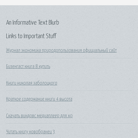
An Informative Text Blurb
Links to Important Stuff
Журнал экономика природопользования официальный сайт
Бизенгаст книга 8 купить
Книги николая заболоцкого
Краткое содержание книги 4 высота
Скачать виндовс медиаплеер для хр
Читать книгу новобранец 3