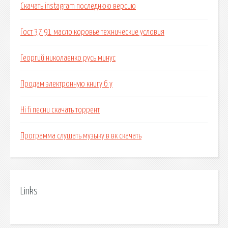
Скачать instagram последнюю версию
Гост 37 91 масло коровье технические условия
Георгий николаенко русь минус
Продам электронную книгу б у
Hi fi песни скачать торрент
Программа слушать музыку в вк скачать
Links