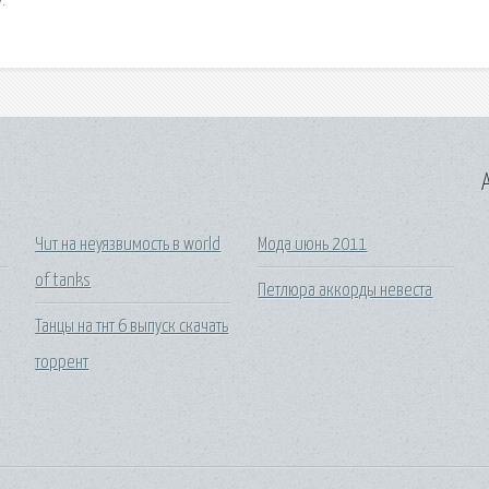
.
A
Чит на неуязвимость в world
Мода июнь 2011
of tanks
Петлюра аккорды невеста
Танцы на тнт 6 выпуск скачать
торрент