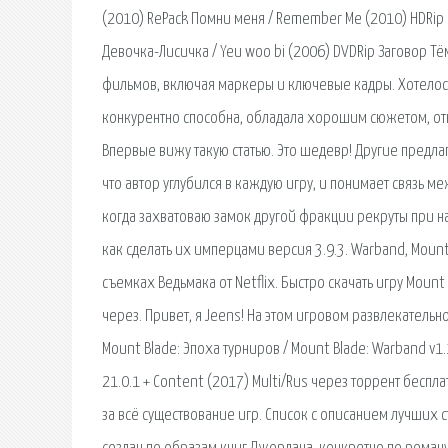
(2010) RePack Помни меня / Remember Me (2010) HDRip Б
Девочка-Лисичка / Yeu woo bi (2006) DVDRip Заговор 
фильмов, включая маркеры и ключевые кадры. Хотелос
конкурентно способна, обладала хорошим сюжетом, от
Впервые вижу такую статью. Это шедевр! Другие предлаг
что автор углубился в каждую игру, и понимает связь м
когда захватоваю замок другой фракции рекруты при н
как сделать их имперцами версия 3.9.3. Warband, Mount
съемках Ведьмака от Netflix. Быстро скачать игру Moun
через. Привет, я Jeens! На этом игровом развлекатель
Mount Blade: Эпоха турниров / Mount Blade: Warband v1
21.0.1 + Content (2017) Multi/Rus через торрент беспл
за всё существование игр. Список с описанием лучших с