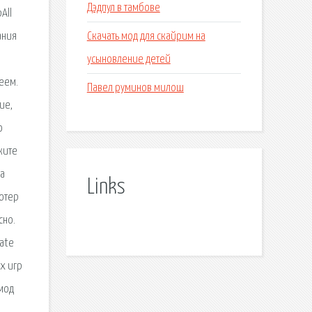
Дэдпул в тамбове
All
Скачать мод для скайрим на
ания
усыновление детей
еем.
Павел руминов милош
ие,
о
жите
на
Links
ьютер
сно.
mate
х игр
 мод