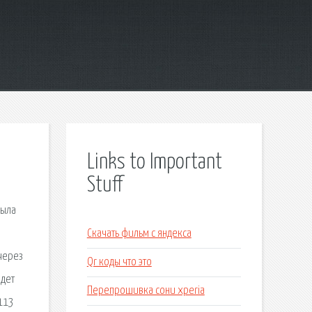
Links to Important
Stuff
была
Скачать фильм с яндекса
 через
Qr коды что это
ждет
Перепрошивка сони xperia
.113