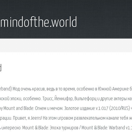
emindofthe.world
d
Warband) Мод очень красив, ведь в то время, особенно в Южной Америке 
ской эпохи, особенно. Трисс, Йеннифэр, Вильгефорц и другие актеры на
ру Mount and Blade: Огнем и мечом. Золотое издание v.1.017 (2010/RUS)
рации. Привет, я Jeens! На этом игровом развлекательном канале тебя 
интересно. Mount & Blade: Эпоха турниров / Mount & Blade: Warband v1