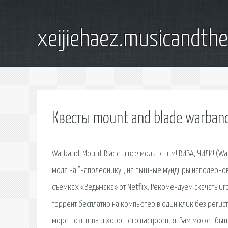
xeijiehaez.musicandth
Квесты mount and blade warban
Warband, Mount Blade и все моды к ним! ВИВА, ЧИЛИ! (
мода на "наполеонику", на пышные мундиры наполеонов
съемках «Ведьмака» от Netflix. Рекомендуем скачать иг
торрент бесплатно на компьютер в один клик без регист
море позитива и хорошего настроения. Вам может быть 