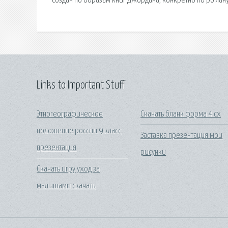
создан по образам книг Джордана, конкретно по роману
Links to Important Stuff
Этногеографическое
Скачать бланк форма 4 сх
положение россии 9 класс
Заставка презентация мои
презентация
рисунки
Скачать игру уход за
малышами скачать