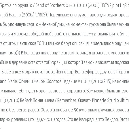
ратья по оружию / Band of Brothers 01-10 из 10 (2001) HDTVRip от HqRip
Тёмной Башни (2006/PC/RUS). Передовые инструментарии для редактиров
ь бы упомянуть серию «Механойды», на момент выпуска она была весьма
крытым миром,свободой действий, и по-настоящему уникальным геймпл
ают игры из списков ТОП и там же берут описания, а здесь такое ощущен
ежду ними))) В большую половину не играл. Ребята, я играю за империю н
айме в деревне остаются той фракции которой замок я захватил подска
 Blade и все моды к ним. Трисс, Йеннифэр, Вильгефорц и другие актеры 
t and Blade: Огнем и мечом. Золотое издание v.1.017 (2010/RUS) на комп
ном канале тебя ждет море позитива и хорошего. Вам может быть интере
.113 (2010) RePack Помни меня / Remember. Скачать Pinnacle Studio Ulti
атно и без регистрации. Обзор и описание 50 культовых и лучших ролевы
тарых ролевых игр 1997-2010 годов. Это не Кальрадия,это Пендор. Этот