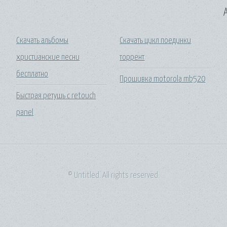
A
Скачать альбомы
Скачать цикл поединки
христианские песни
торрент
бесплатно
Прошивка motorola mb520
Быстрая ретушь с retouch
panel
© Untitled. All rights reserved.