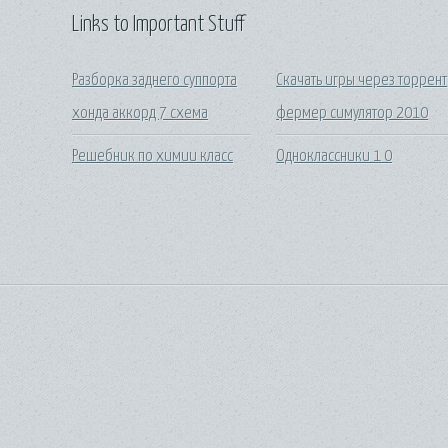
Links to Important Stuff
Разборка заднего суппорта
Скачать игры через торрент
хонда аккорд 7 схема
фермер симулятор 2010
Решебник по химии класс
Одноклассники 1 0