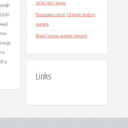
Jai ho текст песни
нкрафт
Прошивка canon 7d magic lantern
19:00
скачать
анный
егко
Юный техник скачать торрент
ка модс
т.к
ft в
Links