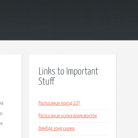
Links to Important
Stuff
на
Расписание поезд 107
и.
Расписание цирка владивосток
не
Лямбда зонд схема