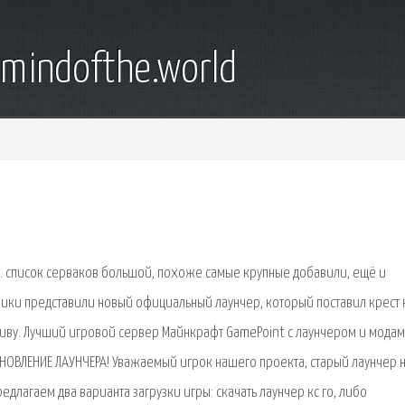
emindofthe.world
. список серваков большой, похоже самые крупные добавили, ещё и
чики представили новый официальный лаунчер, который поставил крест 
тиву. Лучший игровой сервер Майнкрафт GamePoint с лаунчером и модам
БНОВЛЕНИЕ ЛАУНЧЕРА! Уважаемый игрок нашего проекта, старый лаунчер 
редлагаем два варианта загрузки игры: скачать лаунчер кс го, либо