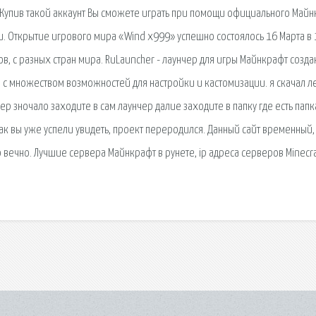
. Купив такой аккаунт Вы сможете играть при помощи официального Май
и. Открытие игрового мира «Wind x999» успешно состоялось 16 Марта в 
, с разных стран мира. RuLauncher - лаунчер для игры Майнкрафт созд
 с множеством возможностей для настройки и кастомизации. я скачал л
нчер зночало заходите в сам лаунчер далие заходите в папку где есть пап
Как вы уже успели увидеть, проект переродился. Данный сайт временный, 
о вечно. Лучшие сервера Майнкрафт в рунете, ip адреса серверов Minecra