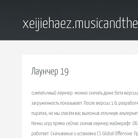
xeijiehaez.musicandth
Лаунчер 19
симпатичный лаунчер. можно скачать даже бета версии
загруженность показывает. После версии 1.6, разработ
пиратах, но мы спасём вас выложив отличную альтерна
Начни игру прямо сейчас скачав лаунчер майнкрафт. О
работает. Скачивание и установка CS Global Offensive: П