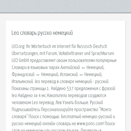
Leo словарь русско немецкий
LEO.org: Ihr Wörterbuch im Internet für Russisch-Deutsch
Übersetzungen, mit Forum, Vokabeltrainer und Sprachkursen.
LEO GmbH предоставляет своим пользователям популярные
Словари в языковых парах Английский ⇔ Немецкий,
Французский ⇔ Немецкий, Испанский ⇔ Немецкий,
Итальянский. leo перевод в словаре немецкий - русский .
Показаны страницы 1. Найдено 537 предложения с фразой
leo.Найдено за 4 мс.Накопители переводов создаются
человеком Leo перевод: Лев Узнать больше. Русский
Подписывайтесь Персонализируйте пространство "Моего
словаря" Поиск с помощью. Бесплатный немецко-русский и
русско-немецкий онлайн-словарь на www.pons.com! Поиск
слов на немецком или русском языках. Переводы в