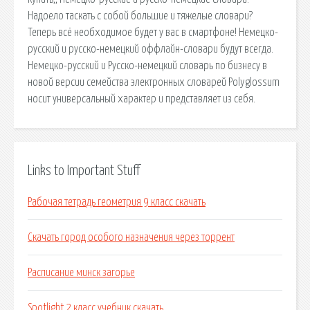
Надоело таскать с собой большие и тяжелые словари?
Теперь всё необходимое будет у вас в смартфоне! Немецко-
русский и русско-немецкий оффлайн-словари будут всегда.
Немецко-русский и Русско-немецкий словарь по бизнесу в
новой версии семейства электронных словарей Polyglossum
носит универсальный характер и представляет из себя.
Links to Important Stuff
Рабочая тетрадь геометрия 9 класс скачать
Скачать город особого назначения через торрент
Расписание минск загорье
Spotlight 2 класс учебник скачать