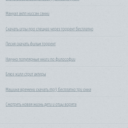
Мануал акпп ниссан санни
Скачать игры про спецназ через торрент бесплатно
Песня скачать фильм торрент
Научно популярные книги по философии
Блюз хилл стрит актеры
Машина времени скачать mp3 бесплатно три окна
Смотреть новая жизнь дети и отцы ворята