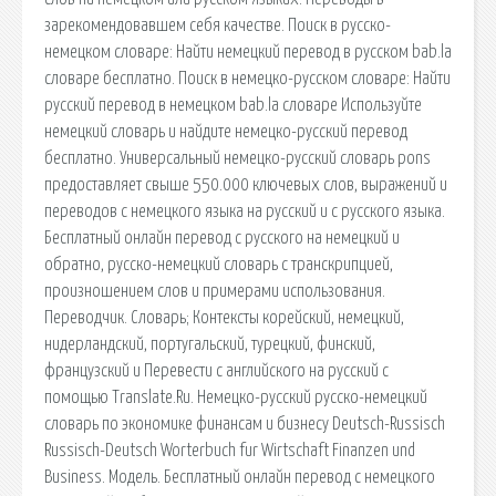
зарекомендовавшем себя качестве. Поиск в русско-
немецком словаре: Найти немецкий перевод в русском bab.la
словаре бесплатно. Поиск в немецко-русском словаре: Найти
русский перевод в немецком bab.la словаре Используйте
немецкий словарь и найдите немецко-русский перевод
бесплатно. Универсальный немецко-русский словарь pons
предоставляет свыше 550.000 ключевых слов, выражений и
переводов с немецкого языка на русский и с русского языка.
Бесплатный онлайн перевод с русского на немецкий и
обратно, русско-немецкий словарь с транскрипцией,
произношением слов и примерами использования.
Переводчик. Словарь; Контексты корейский, немецкий,
нидерландский, португальский, турецкий, финский,
французский и Перевести с английского на русский с
помощью Translate.Ru. Немецко-русский русско-немецкий
словарь по экономике финансам и бизнесу Deutsch-Russisch
Russisch-Deutsch Worterbuch fur Wirtschaft Finanzen und
Business. Модель. Бесплатный онлайн перевод с немецкого