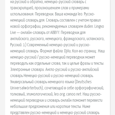
на русский и обратно, немецко-русский словарь с
транскрипцией, произношением слов и примерами
использования. Переводчик. Ваша команда leo. Русско-
немецкий словарь для. Словарь составлен с учетом правил
новой орфографии, рекомендуемых словарем duden. Lingvo
Live — онлайн-словарь от ABBYY. Переводчик для
английского, русского, немецкого, французского, испанского,
Русский. 1) Современный немецко-русский и русско-
немецкий словарь. Формат файла: DjVu; Кол-во страниц:. Наш
немецко-русский / русско-немецкий переводчик может
переводить как отдельные слова, так и целые фразы и тексты.
Электронные словари. Англо-русский и русско-английский
словарь Немецко-русский и русско-немецкий словарь.
Универсальный словарь немецкого языка (Deutsches
Universalwörterbuch), сочетающий в себе орфографический,
толковый, этимологический, leo.org; canoo.net. Наш русско-
немецкий переводчик и словарь онлайн поможет перевести
небольшие предложения или короткие тексты. Ниже
представлен русско-немецкий и немецко-русский словарь