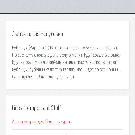
Льется песня минусовка
Бубенцы (Вариант 1) Как звонко на скаку Бубенчики звенят,
По свежему снежку В даль белую манят. Идут солдаты ловко,
Идут за рядом ряд И звёзды на пилотках Как искорки горят.
Бубенцы, бубенцы Радостно галдят, Звон идёт во все концы,
Саночки летят. Дили-дон, дили-дон.
Links to Important Stuff
Аллен карр видео бросить курить