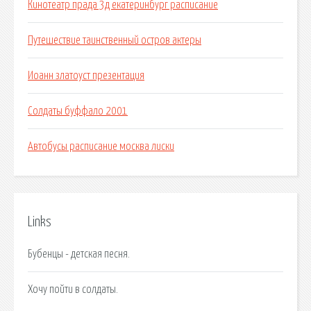
Кинотеатр прада 3д екатеринбург расписание
Путешествие таинственный остров актеры
Иоанн златоуст презентация
Солдаты буффало 2001
Автобусы расписание москва лиски
Links
Бубенцы - детская песня.
Хочу пойти в солдаты.