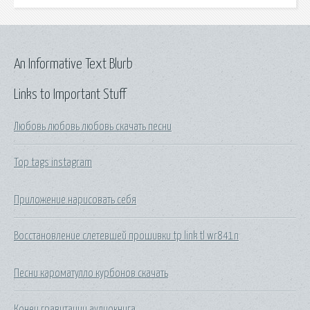
An Informative Text Blurb
Links to Important Stuff
Любовь любовь любовь скачать песни
Top tags instagram
Приложение нарисовать себя
Восстановление слетевшей прошивки tp link tl wr841n
Песни кароматулло курбонов скачать
Конец гравитации аудиокнига