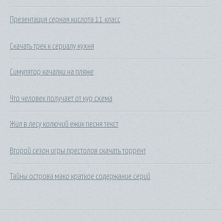
Презентация серная кислота 11 класс
Скачать трек к сериалу кухня
Симулятор качалки на пляже
Что человек получает от кур схема
Жил в лесу колючий ежик песня текст
Второй сезон игры престолов скачать торрент
Тайны острова мако краткое содержание серий