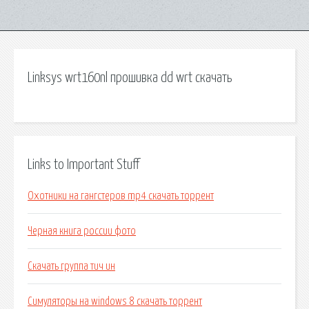
Linksys wrt160nl прошивка dd wrt скачать
Links to Important Stuff
Охотники на гангстеров mp4 скачать торрент
Черная книга россии фото
Скачать группа тич ин
Симуляторы на windows 8 скачать торрент