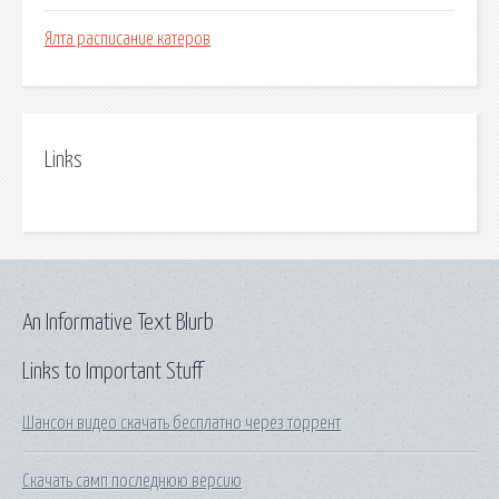
Ялта расписание катеров
Links
An Informative Text Blurb
Links to Important Stuff
Шансон видео скачать бесплатно через торрент
Скачать самп последнюю версию