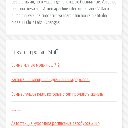
бесплатными, но в мире, где некоторые бесплатные. Vocea de
pe noua piesa a lui Armin apartine interpretei Laura V. Daca
numele ei va suna cunoscut, va reamintim noi ca o stiti din
piesa lui Chris Lake - Changes.
Links to Important Stuff
Самые крутые моды на 1 7 2
Расписание электричек джанкой симферополь
Самые лучшие книги которые стоит прочитать скачать
Лидис
Автостанция курортная расписание автобусов 2015