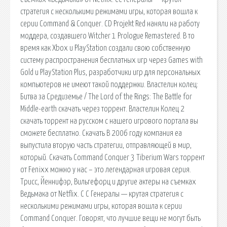
стратегия с несколькими режимами игры, которая вошла к
серии Command & Conquer. CD Projekt Red наняли на работу
моддера, создавшего Witcher 1 Prologue Remastered. В то
время как Xbox и PlayStation создали свою собственную
систему распространения бесплатных игр через Games with
Gold и PlayStation Plus, разработчики игр для персональных
компьютеров не имеют такой поддержки. Властелин колец:
Битва за Средиземье / The Lord of the Rings: The Battle for
Middle-earth скачать через торрент. Властелин Колец 2
скачать торрент на русском с нашего игрового портала вы
сможете бесплатно. Скачать В 2006 году компания ea
выпустила вторую часть стратегии, отправляющей в мир,
который. Скачать Command Conquer 3 Tiberium Wars торрент
от Fenixx можно у нас – это легендарная игровая серия.
Трисс, Йеннифэр, Вильгефорц и другие актеры на съемках
Ведьмака от Netflix. C C Генералы — крутая стратегия с
несколькими режимами игры, которая вошла к серии
Command Conquer. Говорят, что лучшие вещи не могут быть