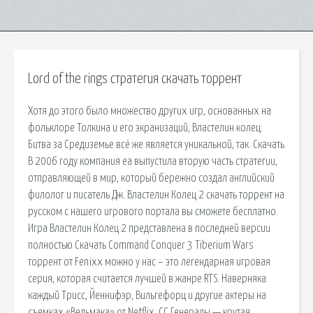
Lord of the rings стратегия скачать торрент
Хотя до этого было множество других игр, основанных на
фольклоре Толкина и его экранизаций, Властелин колец:
Битва за Средиземье всё же является уникальной, так. Скачать
В 2006 году компания ea выпустила вторую часть стратегии,
отправляющей в мир, который бережно создал английский
филолог и писатель Дж. Властелин Колец 2 скачать торрент на
русском с нашего игрового портала вы сможете бесплатно.
Игра Властелин Колец 2 представлена в последней версии
полностью Скачать Command Conquer 3 Tiberium Wars
торрент от Fenixx можно у нас – это легендарная игровая
серия, которая считается лучшей в жанре RTS. Наверняка
каждый Трисс, Йеннифэр, Вильгефорц и другие актеры на
съемках «Ведьмака» от Netflix. CC Генералы — крутая