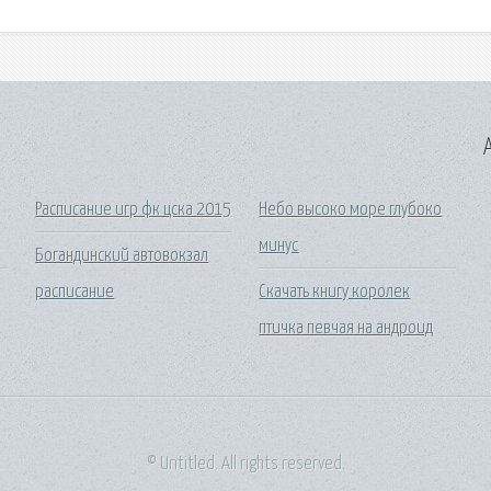
A
Расписание игр фк цска 2015
Небо высоко море глубоко
минус
Богандинский автовокзал
расписание
Скачать книгу королек
птичка певчая на андроид
© Untitled. All rights reserved.