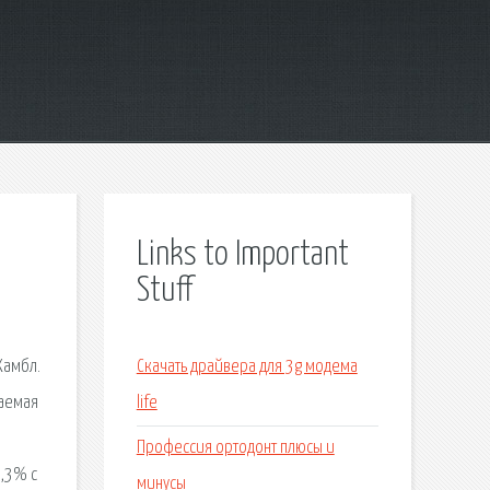
Links to Important
Stuff
Хамбл.
Скачать драйвера для 3g модема
ваемая
life
Профессия ортодонт плюсы и
3,3% с
минусы