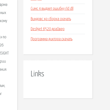
 дома
Симс 4 выдает ошибку rld dll
нных
Виндовс xp сборка скачать
ткому
Deskjet 6520 драйвер
» по
Программа диктора скачать
 26
NSIGHT
ерии
ания.
Links
льм,
ar