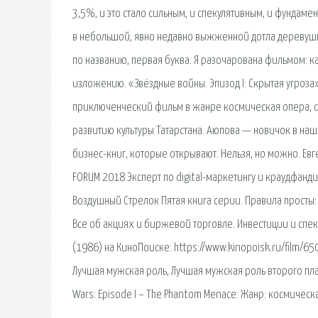
3,5%, и это стало сильным, и спекулятивным, и фундам
в небольшой, явно недавно выжженной дотла деревушке
по названию, первая буква. Я разочарована фильмом: к
изложению. «Звёздные войны. Эпизод I: Скрытая угроза»
приключенческий фильм в жанре космическая опера, 
развитию культуры Татарстана. Аюпова — новичок в наш
бизнес-книг, которые открывают. Нельзя, но можно. Ев
FORUM 2018 Эксперт по digital-маркетингу и краудфанд
Воздушный Стрелок Пятая книга серии. Правила просты:
Все об акциях и биржевой торговле. Инвестиции и спек
(1986) на КиноПоиске: https://www.kinopoisk.ru/film/6
Лучшая мужская роль, Лучшая мужская роль второго план
Wars: Episode I – The Phantom Menace: Жанр: космическ