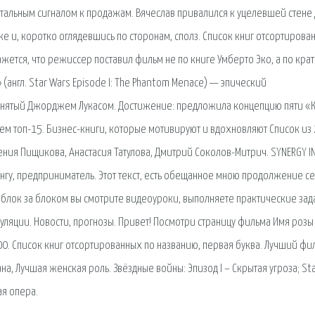
ентальным сигналом к продажам. Вячеслав привалился к уцелевшей стене
 и, коротко оглядевшись по сторонам, сполз. Список книг отсортирова
ажется, что режиссер поставил фильм не по книге Умберто Эко, а по кра
 (англ. Star Wars Episode I: The Phantom Menace) — эпический
снятый Джорджем Лукасом. Достижение: предложила концепцию пяти «К
ем топ-15. Бизнес-книги, которые мотивируют и вдохновляют Список из
гения Пищикова, Анастасия Татулова, Дмитрий Соколов-Митрич. SYNERGY I
ингу, предприниматель. Этот текст, есть обещанное мною продолжение с
 блок за блоком вы смотрите видеоуроки, выполняете практические зад
уляции. Новости, прогнозы. Привет! Посмотри страницу фильма Имя розы
500. Список книг отсортированных по названию, первая буква. Лучший фи
а, Лучшая женская роль. Звёздные войны: Эпизод I – Скрытая угроза; St
ая опера.