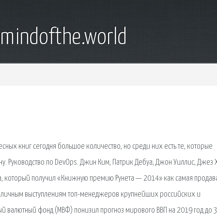
emindofthe.world
сных книг сегодня большое количество, но среди них есть те, которые
ну. Руководство по DevOps. Джин Ким, Патрик Дебуа, Джон Уиллис, Джез 
а, который получил «Книжную премию Рунета — 2014» как самая прода
 публичным выступлениям топ-менеджеров крупнейших российских и
й валютный фонд (МВФ) понизил прогноз мирового ВВП на 2019 год до 