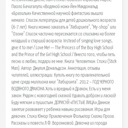
Паоло Бачигалупи «Водяной нож» Йен Макдональд
«Бразилья» Качественной научной фантастики вышло
немало. Список литературы для детей дошкольного возраста
(6-7 лет). Книги можно заказать в "Лабиринте", "My-shop" или
"Озоне".Список частично пересекается со списками на более
младший и старший возраста. Instead of singing love songs,
give it to me! / Love Me! — The Princess of the Boy High School
and the Prince of the Girl High School / Вместо того, чтобы петь
песни о любви, подари ее мне. Книга: Человеткин. Стихи (Stick
Man). Автор: Джулия Дональдсон. Аннотация, отзывы
читателей, иллюстрации. Купить книгу по привлекательной
цене среди миллиона книг "Лабиринта". 2012 – ГОД ЧЕРНОГО
ВОДЯНОГО ДРАКОНА Хоть и вредный я Дракон, Есть и у меня
закон: Рядом с новогодней сказкой Удивить добром и лаской!
Буду мягким и пушистым. ДОРИСУЙ «ПУСТЫЕ ЛИЦА» Данное
занятие развивает у ребенка навыки рисования. Игры для
девочек. Стихи Юмор Приключения Фольклор Сказки Проза.
Рассказы и повести Л.Ф. Воронковой. Девочка из города