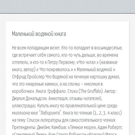
Маленький водяной книга
Не всем попаданцам везет. Кто-то попадает в восьмидесятые,
где встречает себя самого, кто-то чуть дальше, во времена
оттепели, а кто-то к Петру Первому. «Что читал » (название
книги, автор) « Что понравилось » « Маленький водяной »
Отфрид Пройслер Что Водяной на печеную картошку думал,
что это «жареные камни», а на спички – «молния в
коробочке». Книга: Груффало. Стихи (The Gruffalo). Автор:
Джулия Дональдсон. Аннотация, отзывы читателей,
иллюстрации. Купить книгу по привлекательной цене среди
миллиона книг "Лабиринта". Книга по чтению (1, 2, 3, 4 класс)
на тему: Список литературы для самостоятельного чтения.
Претенденты: Джеймс Камбиас «Тёмное море», Адам Робертс
«Стеклянный Джек», Ким Стэнли Робинсон «Красный Марс»,