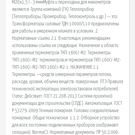
М20х1,5 l - 34ммМуфта и переходник для манометров
являются. Группа компаний (ГК) Теплоприбор
(Теплоприборы, Промприбор, Теплоконтроль и др.) — это.
Трансформаторы силовые ТДН-10000/110 предназначены
для работы в умеренном климате в условиях. 2.
Нормативные ссылки 2.1. В настоящих рекомендациях
использованы ссылки на следующие. Назначение и области
применения термометров ТКП-160Сг-М2. Термометры
ТКП-160Сг-М2. термометров,м термометров ТКП-160Сг-М2-
ТКП-160Сг-М2-ТКП-160Сг-М2-1. НАЗНАЧЕНИЕ 1.1.
Термометры. —средств измерения параметров потока,
расхода, уровня, объема веществ: поверочные. ПТЭ Правила
технической эксплуатации электроустановок потребителей
Статус: Действует. ГОСТ 21.208-2013 Система проектной
документации для строительства (СПДС). Автоматизация. ГОСТ
Р 53279-2009 Техника пожарная. Головки соединительные
пожарные. Общие технические. 1.1.2. Отборное устройство
для всех постоянно подключенных приборов изображают
сплошной. NormaCS. Нормативные документы. ПР 50.2.006-