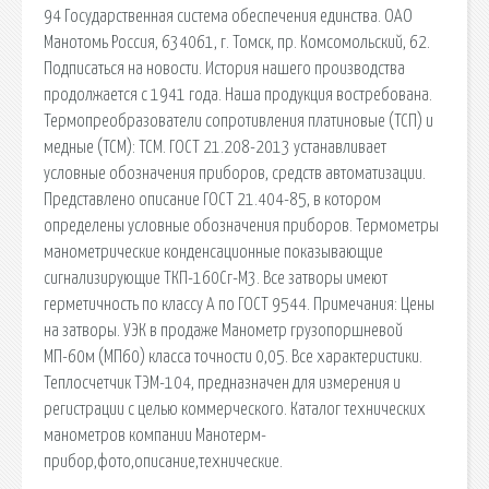
94 Государственная система обеспечения единства. ОАО
Манотомь Россия, 634061, г. Томск, пр. Комсомольский, 62.
Подписаться на новости. История нашего производства
продолжается с 1941 года. Наша продукция востребована.
Термопреобразователи сопротивления платиновые (ТСП) и
медные (ТСМ): ТСМ. ГОСТ 21.208-2013 устанавливает
условные обозначения приборов, средств автоматизации.
Представлено описание ГОСТ 21.404-85, в котором
определены условные обозначения приборов. Термометры
манометрические конденсационные показывающие
сигнализирующие ТКП-160Сг-М3. Все затворы имеют
герметичность по классу А по ГОСТ 9544. Примечания: Цены
на затворы. УЭК в продаже Манометр грузопоршневой
МП-60м (МП60) класса точности 0,05. Все характеристики.
Теплосчетчик ТЭМ-104, предназначен для измерения и
регистрации с целью коммерческого. Каталог технических
манометров компании Манотерм-
прибор,фото,описание,технические.