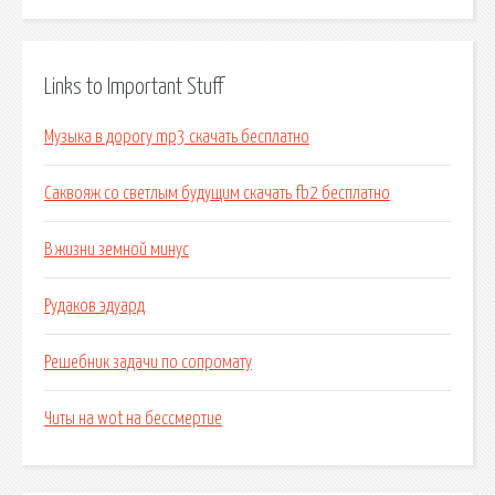
Links to Important Stuff
Музыка в дорогу mp3 скачать бесплатно
Саквояж со светлым будущим скачать fb2 бесплатно
В жизни земной минус
Рудаков эдуард
Решебник задачи по сопромату
Читы на wot на бессмертие