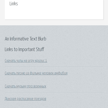
Links
An Informative Text Blurb
Links to Important Stuff
Скачать читы на игру кризис 1
Скачать песню из фильма человек амфибия
Скачать музыку про военных
Динская расписание поездов