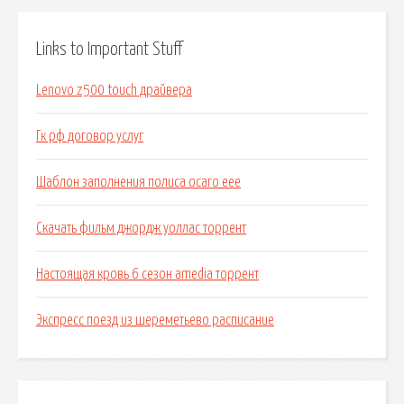
Links to Important Stuff
Lenovo z500 touch драйвера
Гк рф договор услуг
Шаблон заполнения полиса осаго еее
Скачать фильм джордж уоллас торрент
Настоящая кровь 6 сезон amedia торрент
Экспресс поезд из шереметьево расписание