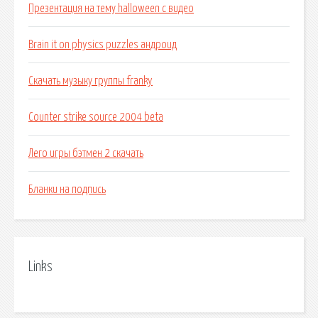
Презентация на тему halloween с видео
Brain it on physics puzzles андроид
Скачать музыку группы franky
Counter strike source 2004 beta
Лего игры бэтмен 2 скачать
Бланки на подпись
Links