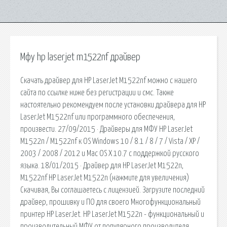
Мфу hp laserjet m1522nf драйвер
Скачать драйвер для HP LaserJet M1522nf можно с нашего
сайта по ссылке ниже без регистрации и смс. Также
настоятельно рекомендуем после установки драйвера для HP
LaserJet M1522nf или программного обеспечения,
произвести. 27/09/2015 · Драйверы для МФУ HP LaserJet
M1522n / M1522nf к OS Windows 10 / 8.1 / 8 / 7 / Vista / XP /
2003 / 2008 / 2012 и Mac OS X 10.7 с поддержкой русского
языка. 18/01/2015 · Драйвер для HP LaserJet M1522n,
M1522nf HP LaserJet M1522n (нажмите для увеличения)
Скачивая, Вы соглашаетесь с лицензией. Загрузите последний
драйвер, прошивку и ПО для своего Многофункциональный
принтер HP LaserJet. HP LaserJet M1522n - функциональный и
производительный МФУ от популярного производителя,