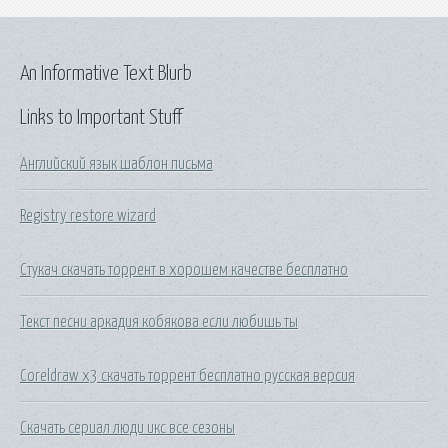
An Informative Text Blurb
Links to Important Stuff
Английский язык шаблон письма
Registry restore wizard
Стукач скачать торрент в хорошем качестве бесплатно
Текст песни аркадия кобякова если любишь ты
Coreldraw х3 скачать торрент бесплатно русская версия
Скачать сериал люди икс все сезоны