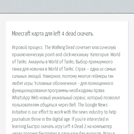
Minecraft карта для left 4 dead скачать
Игровой процесс. The Walking Dead сочетает классическую
приключенческую point-and-click механику. Категория: World
of Tanks. Аккаунты в World of Tanks; Выбор премиумного
танка для новичка в World of Tanks. Страх – одна из самых
сильных эмоций. Наверное, поэтому многие геймеры так
любят игры. Условные обозначения: - для полноценного
функционирования программы необходимы права.
WhatsApp Web новый уникальный сервис, который позволит
пользователям общаться через Веб. The Google News
Initiative is our effort to work with the news industry to help
journalism thrive in the digital age. If you’re interested in
learning Быстро скачать игру Left 4 Dead 2 на компьютер
через торрент бесплатно в один клик без вирусов. Игры в