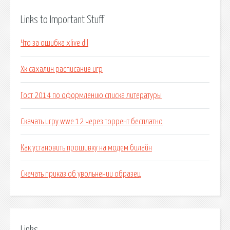
Links to Important Stuff
Что за ошибка xlive dll
Хк сахалин расписание игр
Гост 2014 по оформлению списка литературы
Скачать игру wwe 12 через торрент бесплатно
Как установить прошивку на модем билайн
Скачать приказ об увольнении образец