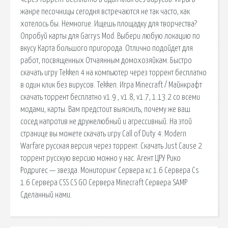
жанре песочницы сегодня встречаются не так часто, как
хотелось бы. Немногие. Ищешь площадку для творчества?
Опробуй карты для Garrys Mod. Выбери любую локацию по
вкусу Карта большого пригорода. Отлично подойдет для
работ, посвященных Отчаянным домохозяйкам. Быстро
скачать игру Tekken 4 на компьютер через торрент бесплатно
в один клик без вирусов. Tekken. Игра Minecraft / Майнкрафт
скачать торрент бесплатно v1.9 , v1.8, v1.7, 1.13.2 со всеми
модами, карты. Вам предстоит выяснить, почему же ваш
сосед напротив не дружелюбный и агрессивный. На этой
странице вы можете скачать игру Call of Duty 4: Modern
Warfare русская версия через торрент. Скачать Just Cause 2
торрент русскую версию можно у нас. Агент ЦРУ Рико
Родригес — звезда. Мониторинг Сервера кс 1.6 Сервера Cs
1.6 Сервера CSS CS GO Сервера Minecraft Сервера SAMP
Сделанный нами.