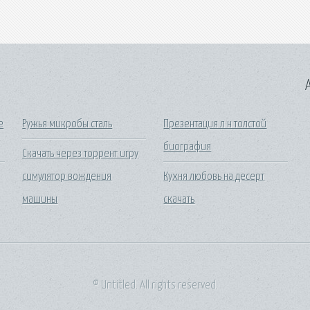
A
е
Ружья микробы сталь
Презентация л н толстой
биография
Скачать через торрент игру
симулятор вождения
Кухня любовь на десерт
машины
скачать
© Untitled. All rights reserved.