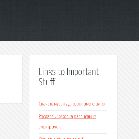
Links to Important
Stuff
Скачать музыку джеронимо стилтон
Рославль жуковка расписание
электричек