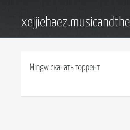
xeijiehaez.musicandth
Mingw скачать торрент