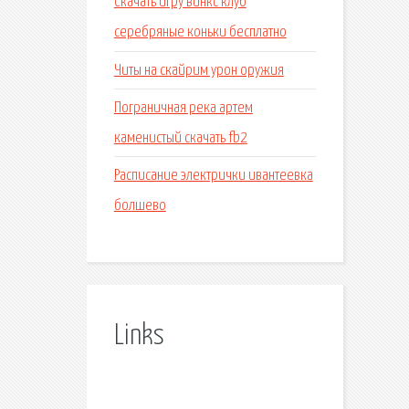
Скачать игру винкс клуб
серебряные коньки бесплатно
Читы на скайрим урон оружия
Пограничная река артем
каменистый скачать fb2
Расписание электрички ивантеевка
болшево
Links