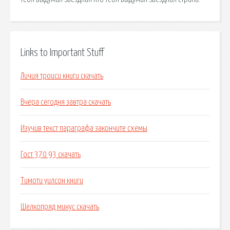
Links to Important Stuff
Личия троиси книги скачать
Вчера сегодня завтра скачать
Изучив текст параграфа закончите схемы
Гост 370 93 скачать
Тимоти уилсон книги
Шелкопряд минус скачать