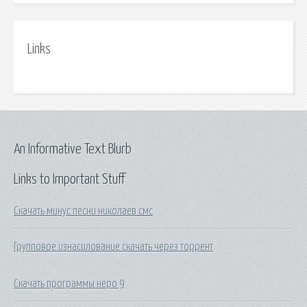
Links
An Informative Text Blurb
Links to Important Stuff
Скачать минус песни николаев смс
Групповое изнасилование скачать через торрент
Скачать программы неро 9