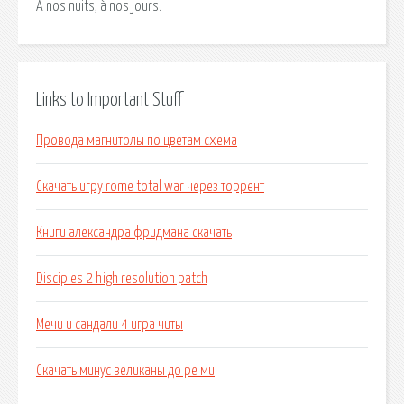
À nos nuits, à nos jours.
Links to Important Stuff
Провода магнитолы по цветам схема
Скачать игру rome total war через торрент
Книги александра фридмана скачать
Disciples 2 high resolution patch
Мечи и сандали 4 игра читы
Скачать минус великаны до ре ми