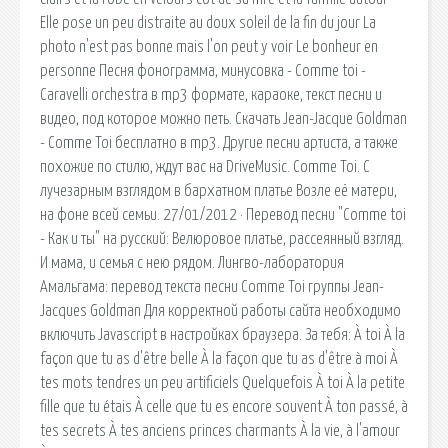
Elle pose un peu distraite au doux soleil de la fin du jour La
photo n'est pas bonne mais l'on peut y voir Le bonheur en
personne Песня фонограмма, минусовка - Comme toi -
Caravelli orchestra в mp3 формате, караоке, текст песни и
видео, под которое можно петь. Скачать Jean-Jacque Goldman
- Comme Toi бесплатно в mp3. Другие песни артиста, а также
похожие по стилю, ждут вас на DriveMusic. Comme Toi. С
лучезарным взглядом в бархатном платье Возле её матери,
на фоне всей семьи. 27/01/2012 · Перевод песни "Comme toi
- Как и ты" на русский: Велюровое платье, рассеянный взгляд.
И мама, и семья с нею рядом. Лингво-лаборатория
Амальгама: перевод текста песни Comme Toi группы Jean-
Jacques Goldman Для корректной работы сайта необходимо
включить Javascript в настройках браузера. За тебя: À toi À la
façon que tu as d'être belle À la façon que tu as d'être à moi À
tes mots tendres un peu artificiels Quelquefois À toi À la petite
fille que tu étais À celle que tu es encore souvent À ton passé, à
tes secrets À tes anciens princes charmants À la vie, à l'amour