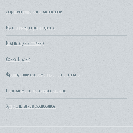
Дюртюли кинотеатр расписание
Мультиплеер игры на двоих
Мод на crysis сталкер
Схема b5722
Французские современные песни скачать
Программа ситис солярис скачать
Зуп 3 0 штатное расписание