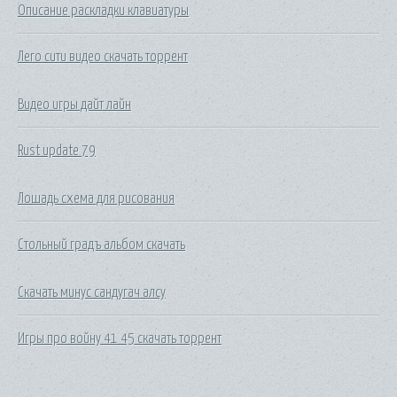
Описание раскладки клавиатуры
Лего сити видео скачать торрент
Видео игры дайт лайн
Rust update 79
Лошадь схема для рисования
Стольный градъ альбом скачать
Скачать минус сандугач алсу
Игры про войну 41 45 скачать торрент