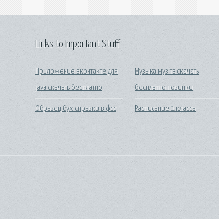
Links to Important Stuff
Приложение вконтакте для
Музыка муз тв скачать
java скачать бесплатно
бесплатно новинки
Образец бух справки в фсс
Расписание 1 класса