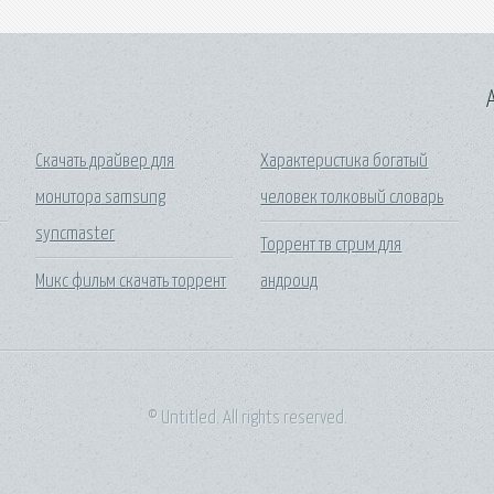
A
Скачать драйвер для
Характеристика богатый
монитора samsung
человек толковый словарь
syncmaster
Торрент тв стрим для
Микс фильм скачать торрент
андроид
© Untitled. All rights reserved.