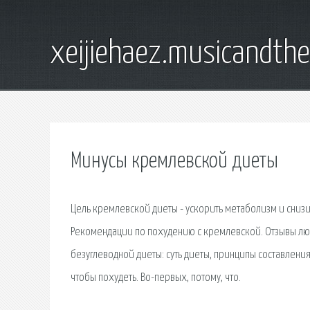
xeijiehaez.musicandth
Минусы кремлевской диеты
Цель кремлевской диеты - ускорить метаболизм и сниз
Рекомендации по похудению с кремлевской. Отзывы лю
безуглеводной диеты: суть диеты, принципы составлени
чтобы похудеть. Во-первых, потому, что.