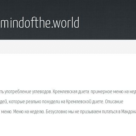
emindofthe.world
ить употребление углеводов. Кремлевская диета: примерное меню на не
дей, которые реально похудели на Кремлевской диете. Описание
я меню. Меню на неделю. Безусловно мы не призываем питаться в Макдон