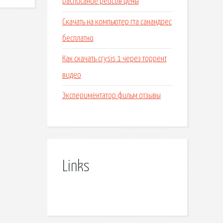
расписание рейсов цены
Скачать на компьютер гта санандрес
бесплатно
Как скачать crysis 1 через торрент
видео
Экспериментатор фильм отзывы
Links