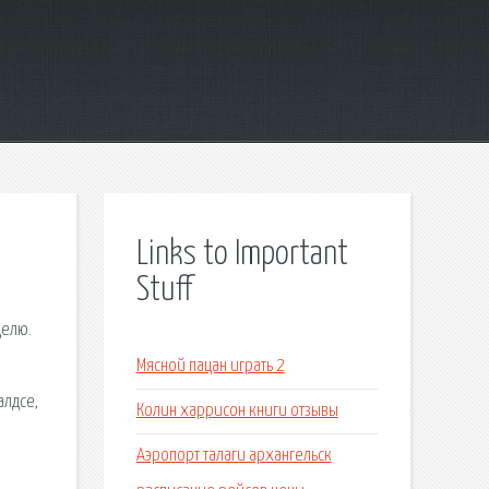
Links to Important
Stuff
делю.
Мясной пацан играть 2
алдсе,
Колин харрисон книги отзывы
Аэропорт талаги архангельск