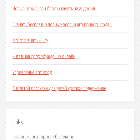
Новые игры энгри бердз скачать на андроид
Скачать бесплатно полные версии игр принеси подай
Мсисг скачать книгу
Читать книгу пробуждение онлайн
Управление armikrog
Л толстой рассказы для детей краткое содержание
Links
скачать через торрент бесплатно.