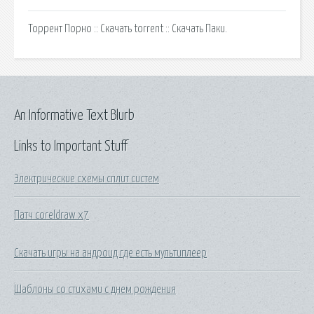
Торрент Порно :: Скачать torrent :: Скачать Паки.
An Informative Text Blurb
Links to Important Stuff
Электрические схемы сплит систем
Патч coreldraw x7
Скачать игры на андроид где есть мультиплеер
Шаблоны со стихами с днем рождения