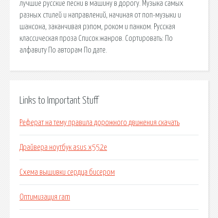
лучшие русские песни в машину в дорогу. Музыка самых
разных стилей и направлений, начиная от поп-музыки и
шансона, заканчивая рэпом, роком и панком. Русская
классическая проза Список жанров. Сортировать: По
алфавиту По авторам По дате.
Links to Important Stuff
Реферат на тему правила дорожного движения скачать
Драйвера ноутбук asus x552e
Схема вышивки сердца бисером
Оптимизация ram