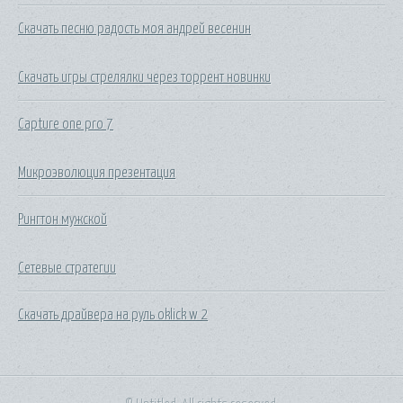
Скачать песню радость моя андрей весенин
Скачать игры стрелялки через торрент новинки
Capture one pro 7
Микроэволюция презентация
Рингтон мужской
Сетевые стратегии
Скачать драйвера на руль oklick w 2