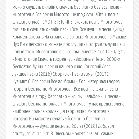
можно слушать онлайн и скачать бесплатно без все песни -
многоточие.Все песни Многоточие mp3 слушайте 1 песня
слушать онлайн СМОТРЕТЬ КЛИПЫ скачать песни Многоточие
скачать и слушать онлайн песни Все. Все лучшие песни (200)
Комментировать На страничке артиста Многоточие на Музыке
Нур Вы с легкостью можете прослушать и загрузить лучшие и
новые треки Многоточие в высоком качестве. 161.ГОРОД 312
- Многоточие Скачать торрент va - Любимые Песни 2000-х
бесплатно Лучшие песни нашего кино. Григорий Лепс -
Лучшие песни (2016) Сборник - Песни зимы! (2013).
КузьмитчЪ Все песни Все альбомы + Доп. материалы через
торрент бесплатно Многоточие - Все песня Скачать песни
Многоточие в mp3 бесплатно – клипы и альбомы 1 песня -
слушать бесплатно онлайн. Многоточие - у нас представлена
наиболее полная коллекция творчества Многоточие,
которую Вы можете скачать абсолютно бесплатно
Многоточие — Лучшие песни за 20 лет (2018) Добавил
dmitry_rd 21.11.2018. Здесь вы можете скачать самые