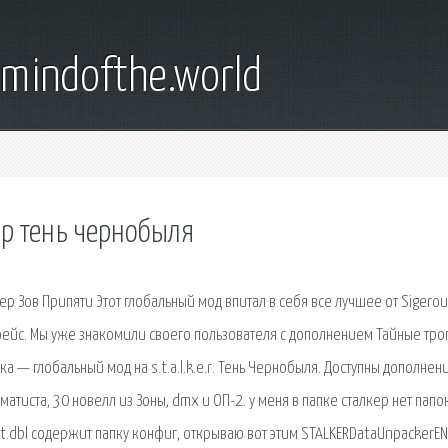
emindofthe.world
ер тень чернобыля
кер Зов Припяти Этот глобальный мод впитал в себя все лучшее от Sigero
ейс. Мы уже знакомили своего пользователя с дополнением Тайные троп
 — глобальный мод на s.t.a.l.k.e.r. Тень Чернобыля. Доступны дополнени
атиста, 30 новелл из Зоны, dmx и ОП-2. у меня в папке сталкер нет папо
dat.dbl содержит папку конфиг, открываю вот этим STALKERDataUnpackerE