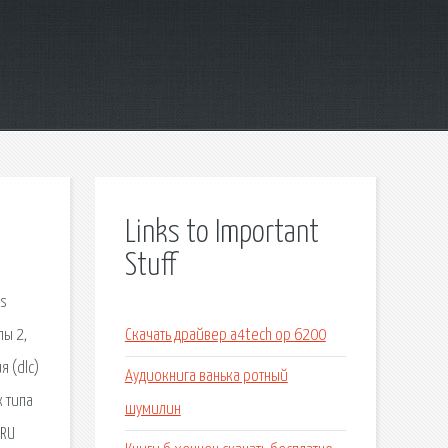
Links to Important
Stuff
us
ы 2,
Скачать драйвер a4tech op 6200
я (dlc)
Аудиокнига ванька ротный
к типа
шумилин
NRU