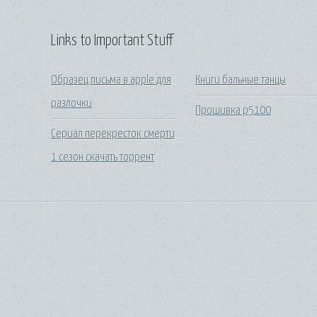
Links to Important Stuff
Образец письма в apple для
Книги бальные танцы
разлочки
Прошивка p5100
Сериал перекресток смерти
1 сезон скачать торрент