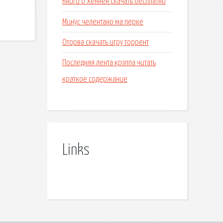
Книги б хеннен скачать бесплатно
Минус челентано ма перке
Оторва скачать игру торрент
Последняя лента крэппа читать
краткое содержание
Links