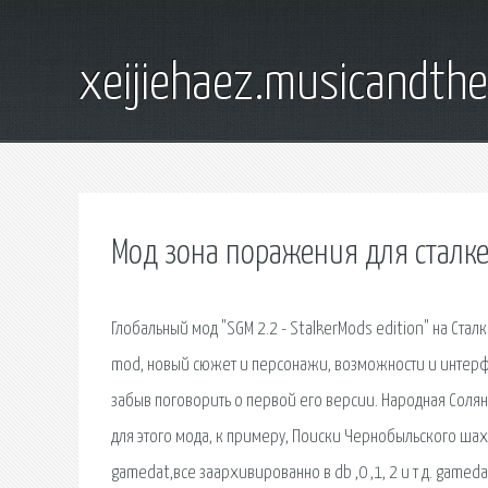
xeijiehaez.musicandth
Мод зона поражения для сталк
Глобальный мод "SGM 2.2 - StalkerMods edition" на Стал
mod, новый сюжет и персонажи, возможности и интерф
забыв поговорить о первой его версии. Народная Солянка
для этого мода, к примеру, Поиски Чернобыльского шахм
gamedat,все заархивированно в db ,0 ,1, 2 и т д. game