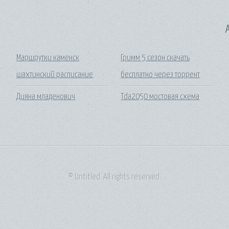
A
Маршрутки каменск
Гримм 5 сезон скачать
шахтинский расписание
бесплатно через торрент
Дияна младенович
Tda2050 мостовая схема
© Untitled. All rights reserved.