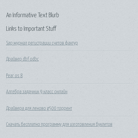
An Informative Text Blurb
Links to Important Stuff
Sap журнал регистрации счетов фактур
Драйвер dbf odbc
Pear os 8
Алгебра задачник 9 класс онлайн
Драйвера для леново g500 торрент
Скачать бесплатно программу для изготовления буклетов