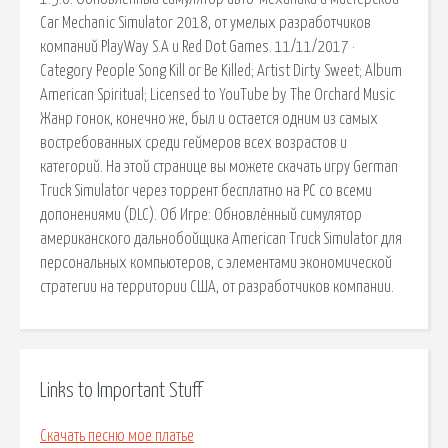
Car Mechanic Simulator 2018, от умелых разработчиков
компаний PlayWay S.A и Red Dot Games. 11/11/2017 ·
Category People Song Kill or Be Killed; Artist Dirty Sweet; Album
American Spiritual; Licensed to YouTube by The Orchard Music
Жанр гонок, конечно же, был и остается одним из самых
востребованных среди геймеров всех возрастов и
категорий. На этой странице вы можете скачать игру German
Truck Simulator через торрент бесплатно на PC со всеми
допонениями (DLC). Об Игре: Обновлённый симулятор
американского дальнобойщика American Truck Simulator для
персональных компьютеров, с элементами экономической
стратегии на территории США, от разработчиков компании.
Links to Important Stuff
Скачать песню мое платье