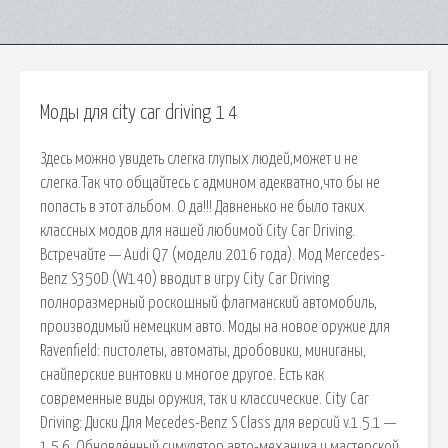
Моды для city car driving 1 4
Здесь можно увидеть слегка глупых людей,может и не
слегка.Так что общайтесь с админом адекватно,что бы не
попасть в этот альбом. О да!!! Давненько не было таких
классных модов для нашей любимой City Car Driving.
Встречайте — Audi Q7 (модели 2016 года). Мод Mercedes-
Benz S350D (W140) вводит в игру City Car Driving
полноразмерный роскошный флагманский автомобиль,
производимый немецким авто. Моды на новое оружие для
Ravenfield: пистолеты, автоматы, дробовики, миниганы,
снайперские винтовки и многое другое. Есть как
современные виды оружия, так и классические. City Car
Driving: Диски Для Mecedes-Benz S Class для версий v.1.5.1 —
1.5.6. Обновлённый симулятор авто-механика и мастерской