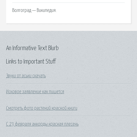
Волгоград — Википедия.
An Informative Text Blurb
Links to Important Stuff
Звуки от аськи скачать
Исковое заявление как пишется
Смотреть фото растений красной книги
С 23 февраля аккорды красная плесень