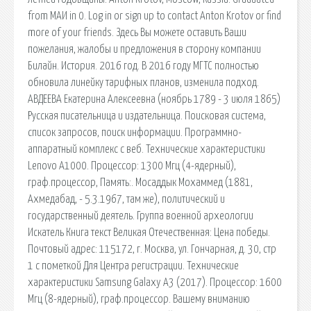
from МАИ in 0. Log in or sign up to contact Anton Krotov or find
more of your friends. Здесь Вы можете оставить Ваши
пожелания, жалобы и предложения в сторону компании
Билайн. История. 2016 год. В 2016 году МГТС полностью
обновила линейку тарифных планов, изменила подход.
АВДЕЕВА Екатерина Алексеевна (ноябрь 1789 - 3 июля 1865)
Русская писательница и издательница. Поисковая сиcтема,
список запросов, поиск информации. Программно-
аппаратный комплекс с веб. Технические характеристики
Lenovo A1000. Процессор: 1300 Мгц (4-ядерный),
граф.процессор, Память:. Мосаддык Мохаммед (1881,
Ахмедабад, - 5.3.1967, там же), политический и
государственный деятель. Группа военной археологии
Искатель Книга текст Великая Отечественная: Цена победы.
Почтовый адрес: 115172, г. Москва, ул. Гончарная, д. 30, стр
1 с пометкой Для Центра регистрации. Технические
характеристики Samsung Galaxy A3 (2017). Процессор: 1600
Мгц (8-ядерный), граф.процессор. Вашему вниманию