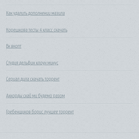
Как удалить дополнении мазила
Корешкова тесты 4 класс скачать
Вк вкопт
Студия дельфин клоун минус
Сериал дила скачать торрент
Аккорды скай ми будемо разом
Гребенщиков борис лучшее торрент