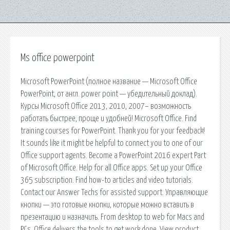
Ms office powerpoint
Microsoft PowerPoint (полное название — Microsoft Office
PowerPoint, от англ. power point — убедительный доклад).
Курсы Microsoft Office 2013, 2010, 2007– возможность
работать быстрее, проще и удобней! Microsoft Office. Find
training courses for PowerPoint. Thank you for your feedback!
It sounds like it might be helpful to connect you to one of our
Office support agents. Become a PowerPoint 2016 expert Part
of Microsoft Office. Help for all Office apps. Set up your Office
365 subscription. Find how-to articles and video tutorials.
Contact our Answer Techs for assisted support. Управляющие
кнопки — это готовые кнопки, которые можно вставить в
презентацию и назначить. From desktop to web for Macs and
PCs, Office delivers the tools to get work done. View product