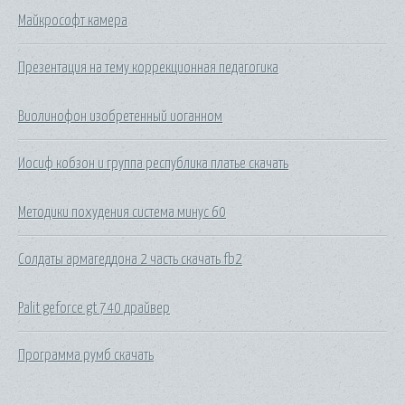
Майкрософт камера
Презентация на тему коррекционная педагогика
Виолинофон изобретенный иоганном
Иосиф кобзон и группа республика платье скачать
Методики похудения система минус 60
Солдаты армагеддона 2 часть скачать fb2
Palit geforce gt 740 драйвер
Программа румб скачать