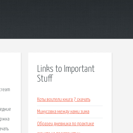
Links to Important
Stuff
stream
Коты воители книга 7 скачать
ледние
Минусовка между нами зима
ержка
Образец дневника по практике
ачать