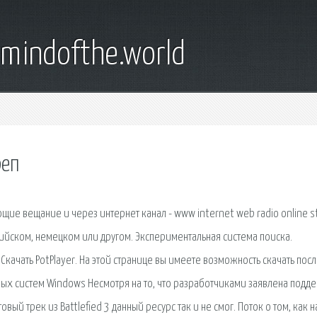
emindofthe.world
реп
ие вещание и через интернет канал - www internet web radio online 
лийском, немецком или другом. Экспериментальная система поиска.
ачать PotPlayer. На этой странице вы имеете возможность скачать пос
ных систем Windows Несмотря на то, что разработчиками заявлена подд
ый трек из Battlefied 3 данный ресурс так и не смог. Поток о том, как н