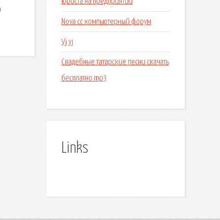
юриста на предприятии
а
Nova cc компьютерный форум
Vj yj
Свадебные татарские песни скачать
бесплатно mp3
Links