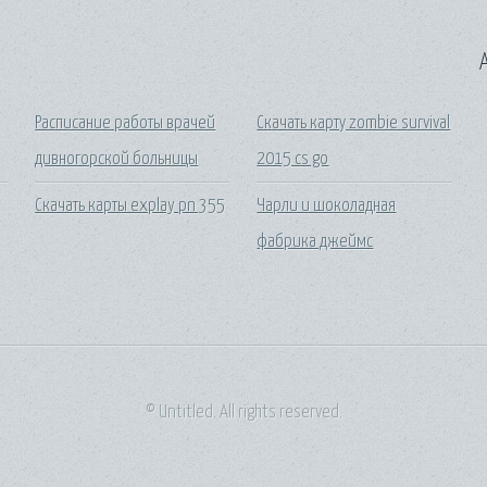
A
Расписание работы врачей
Скачать карту zombie survival
дивногорской больницы
2015 cs go
Скачать карты explay pn 355
Чарли и шоколадная
фабрика джеймс
© Untitled. All rights reserved.