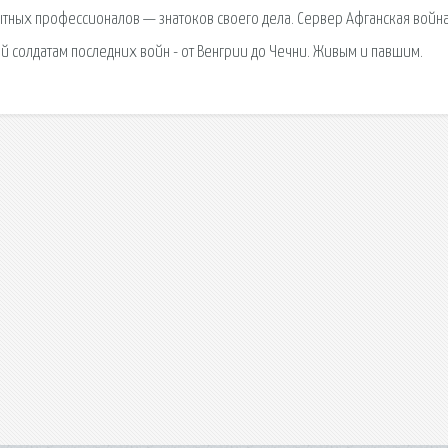
опытных профессионалов — знатоков своего дела. Сервер Афганская войн
й солдатам последних войн - от Венгрии до Чечни. Живым и павшим.