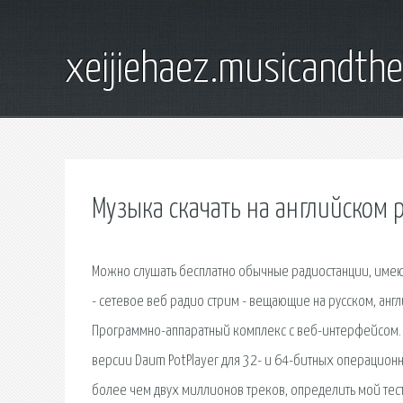
xeijiehaez.musicandth
Музыка скачать на английском 
Можно слушать бесплатно обычные радиостанции, имеющ
- сетевое веб радио стрим - вещающие на русском, анг
Программно-аппаратный комплекс с веб-интерфейсом. Ск
версии Daum PotPlayer для 32- и 64-битных операцион
более чем двух миллионов треков, определить мой тестов