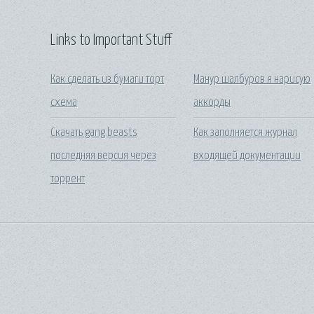
Links to Important Stuff
Как сделать из бумаги торт
Манур шалбуров я нарисую
схема
аккорды
Скачать gang beasts
Как заполняется журнал
последняя версия через
входящей документации
торрент