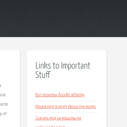
Links to Important
Stuff
в
yna
Все рецепты doodle alchemy
месте
Ирина круг в кругу твоих рук минус
, е!
Скачать мод на машины на