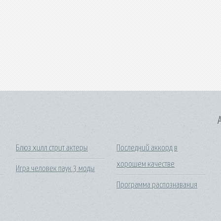
A
Блюз хилл стрит актеры
Последний аккорд в
хорошем качестве
Игра человек паук 3 моды
Программа распознавания