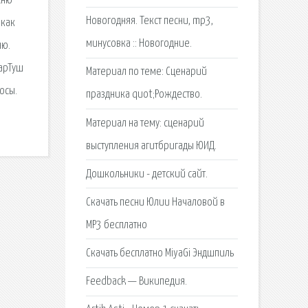
сню
Новогодняя. Текст песни, mp3,
 как
минусовка :: Новогодние.
ню.
КарТуш
Материал по теме: Сценарий
осы.
праздника quot;Рождество.
Материал на тему: сценарий
выступления агитбригады ЮИД.
Дошкольники - детский сайт.
Скачать песни Юлии Началовой в
MP3 бесплатно
Скачать бесплатно MiyaGi Эндшпиль
Feedback — Википедия.