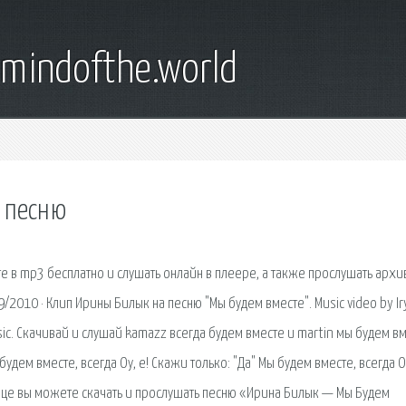
emindofthe.world
ь песню
сте в mp3 бесплатно и слушать онлайн в плеере, а также прослушать архи
/2010 · Клип Ирины Билык на песню "Мы будем вместе". Music video by Ir
usic. Скачивай и слушай kamazz всегда будем вместе и martin мы будем в
 будем вместе, всегда Оу, е! Скажи только: "Да" Мы будем вместе, всегда Оу
анице вы можете скачать и прослушать песню «Ирина Билык — Мы Будем