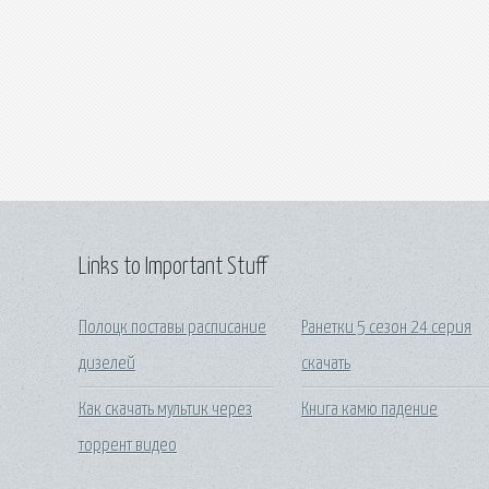
Links to Important Stuff
Полоцк поставы расписание
Ранетки 5 сезон 24 серия
дизелей
скачать
Как скачать мультик через
Книга камю падение
торрент видео