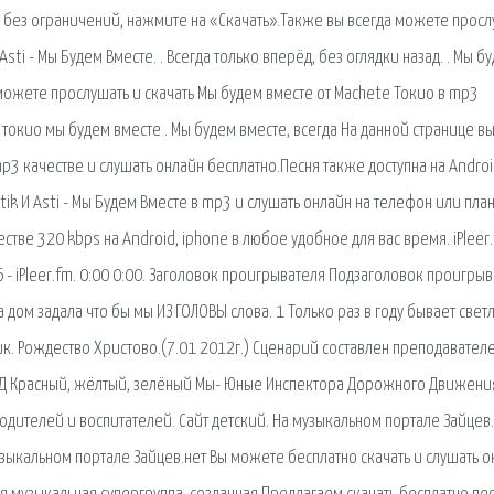
3 без ограничений, нажмите на «Скачать».Также вы всегда можете просл
Asti - Мы Будем Вместе. . Всегда только вперёд, без оглядки назад. . Мы б
 можете прослушать и скачать Мы будем вместе от Machete Токио в mp3
ю токио мы будем вместе . Мы будем вместе, всегда На данной странице в
mp3 качестве и слушать онлайн бесплатно.Песня также доступна на Androi
tik И Asti - Мы Будем Вместе в mp3 и слушать онлайн на телефон или пла
тве 320 kbps на Android, iphone в любое удобное для вас время. iPleer
 - iPleer.fm. 0:00 0:00. Заголовок проигрывателя Подзаголовок проигрыв
 На дом задала что бы мы ИЗ ГОЛОВЫ слова. 1 Только раз в году бывает свет
ник. Рождество Христово.(7.01 2012г.) Сценарий составлен преподавател
Д Красный, жёлтый, зелёный Мы- Юные Инспектора Дорожного Движени
одителей и воспитателей. Сайт детский. На музыкальном портале Зайцев.
зыкальном портале Зайцев.нет Вы можете бесплатно скачать и слушать о