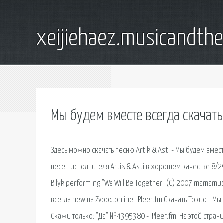
xeijiehaez.musicandth
Мы будем вместе всегда скачат
Здесь можно скачать песню Artik & Asti - Мы будем вме
песен исполнителя Artik & Asti в хорошем качестве 8/29
Bilyk performing "We Will Be Together" (C) 2007 mamam
всегда new на Zvooq.online. iPleer.fm Скачать Токио - Мы
Скажи только: "Да" №4395380 - iPleer.fm. На этой стр