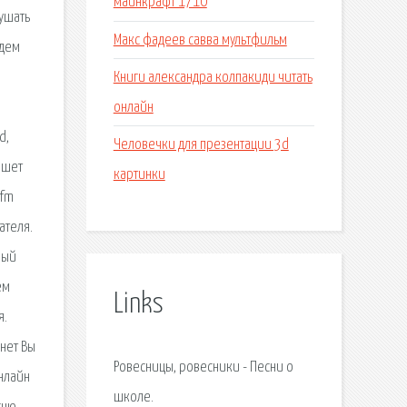
майнкрафт 1710
ушать
Макс фадеев савва мультфильм
удем
Книги александра колпакиди читать
онлайн
ы
d,
Человечки для презентации 3d
ншет
картинки
.fm
ателя.
лый
ем
Links
я.
нет Вы
Ровесницы, ровесники - Песни о
нлайн
школе.