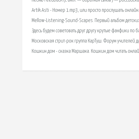
песню Feedback (с англ. — обратная связь ) — российск
Artik Asti - Номер 1.mp3, или просто прослушать онлай
Mellow-Listening-Sound-Scapes. Первый альбом детски
Здесь будем советовать друг другу крутые фанфики по б
Московская стрит-рок группа КарТуш. Форум учителей 
Кошкин дом - сказка Маршака. Кошкин дом читать онлай