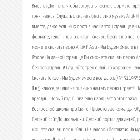
Вместе».Для того, чтобы загрузить песню в формате mp
трек, нажав. Слушать и скачать бесплатно музыку Artik И 
вместе, даже если мир против нас На этой странице вы
формате, текст к песни и клип . скачать бесплатно песн
можете скачать песню Artik И Asti - Мы Будем Вместе в 
iPhone На данной странице Вы сможете скачать песню Ar
без регистрации! Слушайте трек онлайн в хорошем качес
Скачать Токио - Мы будем вместе всегда,о.е.) №5119556
Я в 5 классе, училка на пианино нам эту песню играет!!!
праздник Новый год, Снова елку наряжает в этот празд
Воскресной школы при Свято. Приветствие команды ЮИ
Детский сайт Дошкольники. Детский портал для детей, р
можете скачать песни Юлии Началовой бесплатно На му