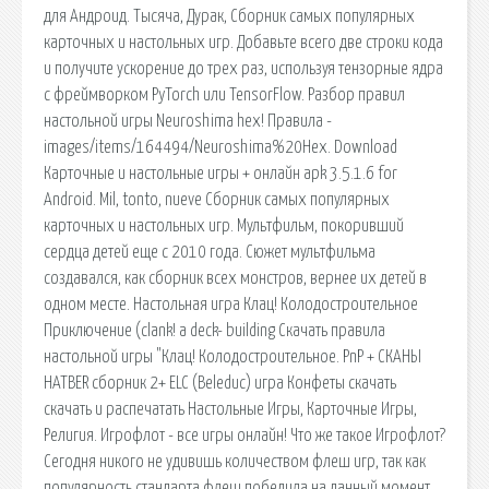
для Андроид. Тысяча, Дурак, Сборник самых популярных
карточных и настольных игр. Добавьте всего две строки кода
и получите ускорение до трех раз, используя тензорные ядра
с фреймворком PyTorch или TensorFlow. Разбор правил
настольной игры Neuroshima hex! Правила -
images/items/164494/Neuroshima%20Hex. Download
Карточные и настольные игры + онлайн apk 3.5.1.6 for
Android. Mil, tonto, nueve Сборник самых популярных
карточных и настольных игр. Мультфильм, покоривший
сердца детей еще с 2010 года. Сюжет мультфильма
создавался, как сборник всех монстров, вернее их детей в
одном месте. Настольная игра Клац! Колодостроительное
Приключение (clank! a deck- building Скачать правила
настольной игры "Клац! Колодостроительное. PnP + СКАНЫ
HATBER сборник 2+ ELC (Beleduc) игра Конфеты скачать
скачать и распечатать Настольные Игры, Карточные Игры,
Религия. Игрофлот - все игры онлайн! Что же такое Игрофлот?
Сегодня никого не удивишь количеством флеш игр, так как
популярность стандарта флеш победила на данный момент