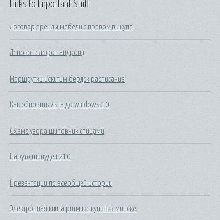
Links to Important Stuff
Договор аренды мебели с правом выкупа
Леново телефон андроид
Маршрутки искитим бердск расписание
Как обновить vista до windows 10
Схема узора шиповник спицами
Наруто шипуден 210
Презентации по всеобщей истории
Электронная книга ритмикс купить в минске