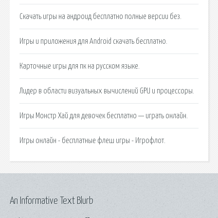
Скачать игры на андроид бесплатно полные версии без.
Игры и приложения для Android скачать бесплатно.
Карточные игры для пк на русском языке.
Лидер в области визуальных вычислений GPU и процессоры.
Игры Монстр Хай для девочек бесплатно — играть онлайн.
Игры онлайн - бесплатные флеш игры - Игрофлот.
An Informative Text Blurb