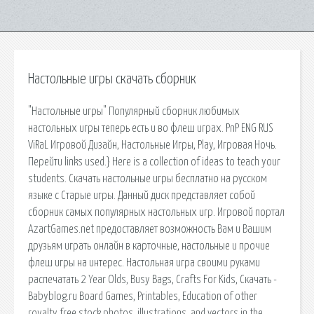
Настольные игры скачать сборник
"Настольные игры" Популярный сборник любимых
настольных игры теперь есть и во флеш играх. PnP ENG RUS
ViRaL Игровой Дизайн, Настольные Игры, Play, Игровая Ночь.
Перейти links used.} Here is a collection of ideas to teach your
students. Скачать настольные игры бесплатно на русском
языке с Старые игры. Данный диск представляет собой
сборник самых популярных настольных игр. Игровой портал
AzartGames.net предоставляет возможность Вам и Вашим
друзьям играть онлайн в карточные, настольные и прочие
флеш игры на интерес. Настольная игра своими руками
распечатать 2 Year Olds, Busy Bags, Crafts For Kids, Скачать -
Babyblog.ru Board Games, Printables, Education of other
royalty free stock photos, illustrations, and vectors in the