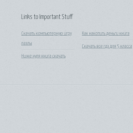
Links to Important Stuff
Скачать компьютерную игру
Как накопить деньги книга
пазлы
Скачать все гдз для 5 класса
Ниже нуля книга скачать