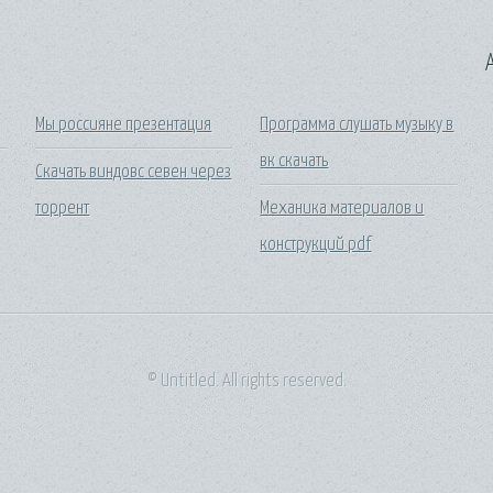
A
Мы россияне презентация
Программа слушать музыку в
вк скачать
Скачать виндовс севен через
торрент
Механика материалов и
конструкций pdf
© Untitled. All rights reserved.