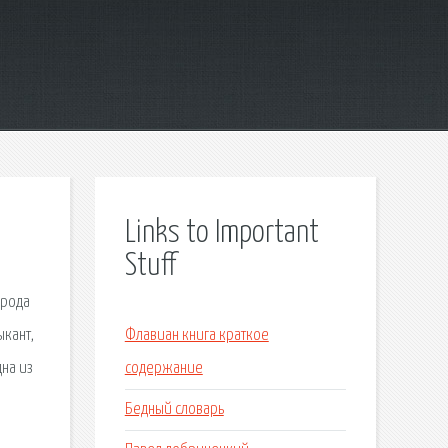
Links to Important
Stuff
 рода
ыкант,
Флавиан книга краткое
дна из
содержание
Бедный словарь