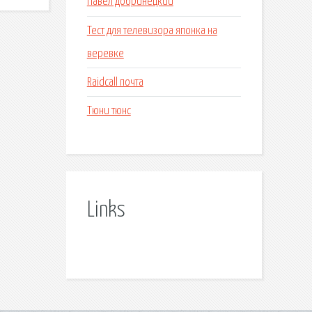
Павел добринецкий
Тест для телевизора японка на
веревке
Raidcall почта
Тюни тюнс
Links