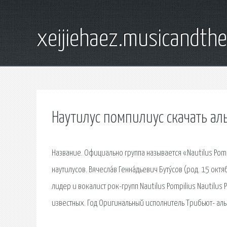
xeijiehaez.musicandth
Наутилус помпилиус скачать ал
Название. Официально группа называется «Nautilus Pom
наутилусов. Вячесла́в Генна́дьевич Буту́сов (род. 15 о
лидер и вокалист рок-групп Nautilus Pompilius Nautilus P
известных. Год Оригинальный исполнитель Трибьют- а