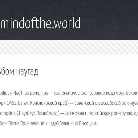
emindofthe.world
ьбом наугад
pilius». Nautilus pompilius — систематическое название вида моллюсков
ктября 1961, Бугач, Красноярский край) — советский и российский рок-муз
ompilius ( Наути́лус Помпи́лиус ) — советская и российская рок-группа, о
льбом Песня Примечание 1 1996 Владимир Высоцкий.