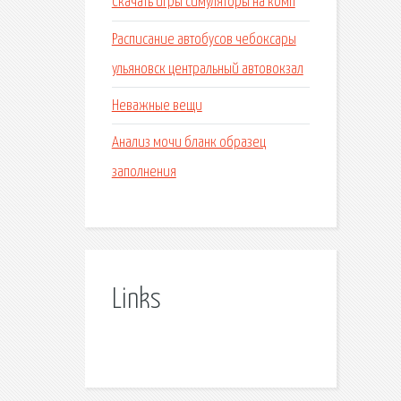
Скачать игры симуляторы на комп
Расписание автобусов чебоксары
ульяновск центральный автовокзал
Неважные вещи
Анализ мочи бланк образец
заполнения
Links