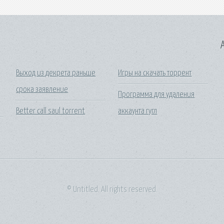
A
Выход из декрета раньше
Игры на скачать торрент
срока заявление
Программа для удаления
Better call saul torrent
аккаунта гугл
© Untitled. All rights reserved.