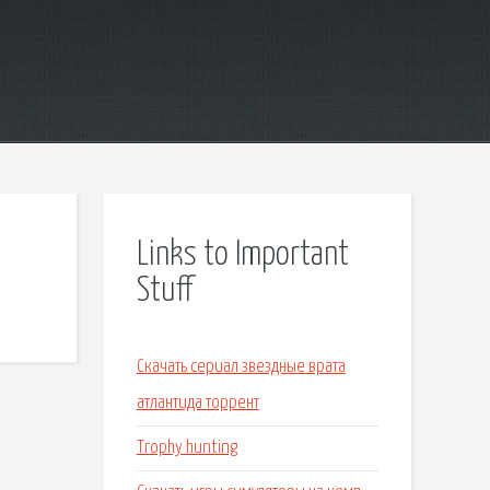
Links to Important
Stuff
Скачать сериал звездные врата
атлантида торрент
Trophy hunting