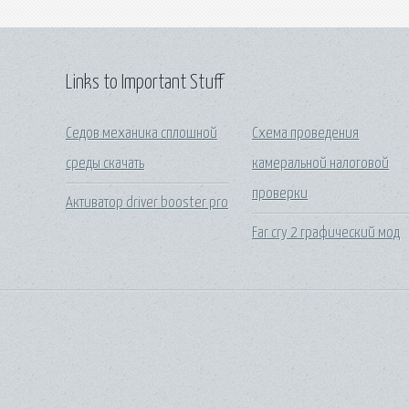
Links to Important Stuff
Седов механика сплошной
Схема проведения
среды скачать
камеральной налоговой
проверки
Активатор driver booster pro
Far cry 2 графический мод