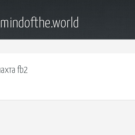
emindofthe.world
ахта fb2