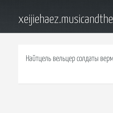
xeijiehaez.musicandth
Найтцель вельцер солдаты верм