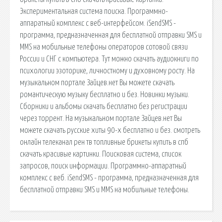
Экспериментальная система поиска. Программно-
аппаратный комплекс с веб-интерфейсом. iSendSMS -
программа, предназначенная для бесплатной отправки SMS и
MMS на мобильные телефоны операторов сотовой связи
России и СНГ с компьютера. Тут можно скачать аудиокниги по
психологии эзоторике, личностному и духовному росту. На
музыкальном портале Зайцев.нет Вы можете скачать
романтическую музыку бесплатно и без. Новинки музыки.
Сборники и альбомы скачать бесплатно без регистрации
через торрент. На музыкальном портале Зайцев.нет Вы
можете скачать русские хиты 90-х бесплатно и без. смотреть
онлайн телеканал рен тв топливные брикеты купить в спб
скачать красивые картинки. Поисковая сиcтема, список
запросов, поиск информации. Программно-аппаратный
комплекс с веб. iSendSMS - программа, предназначенная для
бесплатной отправки SMS и MMS на мобильные телефоны.