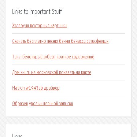
Links to Important Stuff
Хэллоуин векторные картинки
Скачать бесплатно песню бенни бенасси сатисфекшн
Тик л белокурый экберт краткое содержание
Дом книги на московской показать на карте
Flatron w1943sb драйвер
Образец увольнительной записки