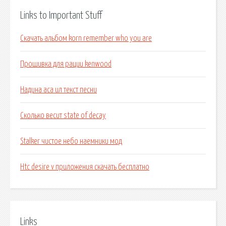
Links to Important Stuff
Скачать альбом korn remember who you are
Прошивка для рации kenwood
Надина аса ил текст песни
Сколько весит state of decay
Stalker чистое небо наемники мод
Htc desire v приложения скачать бесплатно
Links