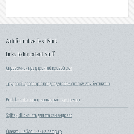
An Informative Text Blurb
Links to Important Stuff
Справочник предприятий кривой рог
Трудовой договор с председателем снт скачать бесплатно
Brick bazuka иностранный рай текст песни
Sqlite3 dll скачать для гта сан андреас
Скачать шаблон как на samp rp