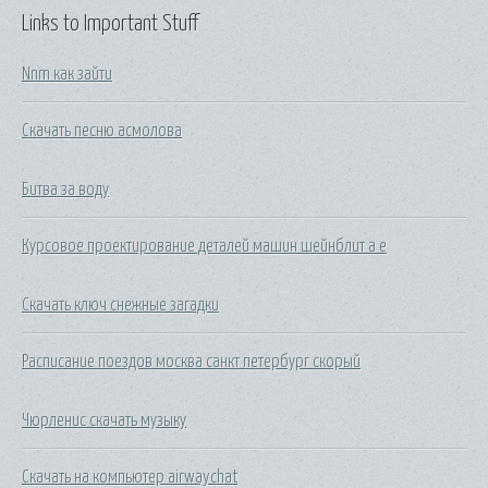
Links to Important Stuff
Nnm как зайти
Скачать песню асмолова
Битва за воду
Курсовое проектирование деталей машин шейнблит а е
Скачать ключ снежные загадки
Расписание поездов москва санкт петербург скорый
Чюрленис скачать музыку
Скачать на компьютер airwaychat