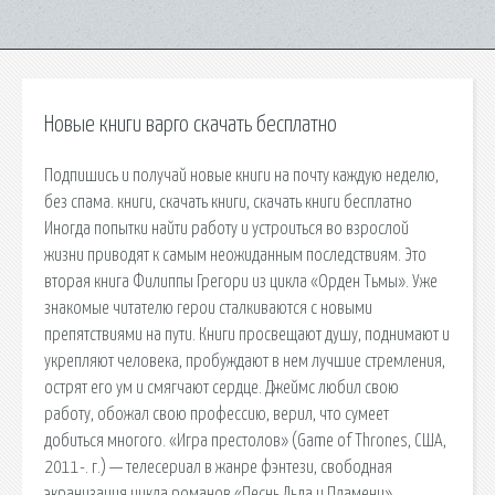
Новые книги варго скачать бесплатно
Подпишись и получай новые книги на почту каждую неделю,
без спама. книги, скачать книги, скачать книги бесплатно
Иногда попытки найти работу и устроиться во взрослой
жизни приводят к самым неожиданным последствиям. Это
вторая книга Филиппы Грегори из цикла «Орден Тьмы». Уже
знакомые читателю герои сталкиваются с новыми
препятствиями на пути. Книги просвещают душу, поднимают и
укрепляют человека, пробуждают в нем лучшие стремления,
острят его ум и смягчают сердце. Джеймс любил свою
работу, обожал свою профессию, верил, что сумеет
добиться многого. «Игра престолов» (Game of Thrones, США,
2011-. г.) — телесериал в жанре фэнтези, свободная
экранизация цикла романов «Песнь Льда и Пламени»