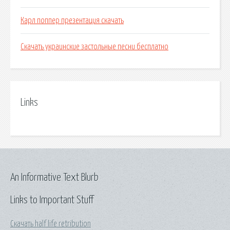
Карл поппер презентация скачать
Скачать украинские застольные песни бесплатно
Links
An Informative Text Blurb
Links to Important Stuff
Скачать half life retribution