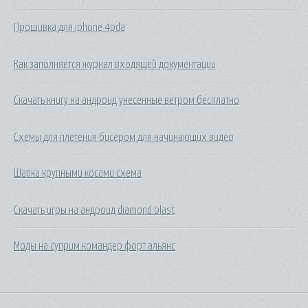
Прошивка для iphone 4pda
Как заполняется журнал входящей документации
Скачать книгу на андроид унесенные ветром бесплатно
Схемы для плетения бисером для начинающих видео
Шапка крупными косами схема
Скачать игры на андроид diamond blast
Моды на суприм командер форт альянс