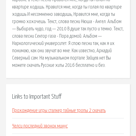
квартире ходишь. Нравится мне, когда ты голая по квартире
ходишь И несомненно заводишь, Нравится мне, когда ты
громко хохочешь. Текст, слова песни Нюша - Ангел. Альбом
— Выбирать чудо, год — 2010 В душе так пусто и темно. Текст,
слова песни Сектор газа - Пора домой. Альбом —
Наркологический университет. Я спою песни так, как я их
понимаю, как они звучат во мне. Как известно, Аркадий
Северный сам. На музыкальном портале Зайцев.нет Вы
можете скачать Русские хиты 2016 бесплатно и без.
Links to Important Stuff
Прохождение игры сталкер тайные тропы 2 скачать
Челси последний звонок минус