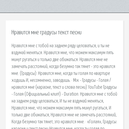
Нравится мне градусы текст песни
Нравится мне с тобой на заднем ряду целоваться, и ты не
вздумай меняться. Нравится мне, что можем максимум пять
минут ругаться и только две обижаться. Нравится мне не
замечать расстояний, когда безумно так тянет - это нравится
мне. (Градусы): Нравится мне, когда ты голая по квартире
ходишь И, несомненно, заводишь. · Mix - Градусы - Голая /
нравится мне (караоке, текст и слова песни) YouTube Градусы
- Голая (Официальный клип!) - Duration. Нравится мне с тобой
на заднем ряду целоваться, И ты не вздумай меняться,
Нравится мне, что можем максимум пять минут ругаться, И
только две обижаться, Нравится мне не замечать расстояний,
Когда безумно так тянет, это нравится мне. · «Голая», Градусы:
караоке и текст песни Нравится мне, когда ты голая по