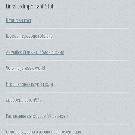
Links to Important Stuff
Штамп а4 гост
Шрек в переводе гоблина
Английский язык шаблон письма
Читы на jurassic world
Игра человек паук 3 моды
Драйвера асус n53s
Расписание автобусов 33 иваново
Орксэ стыд вина и извинение презентация