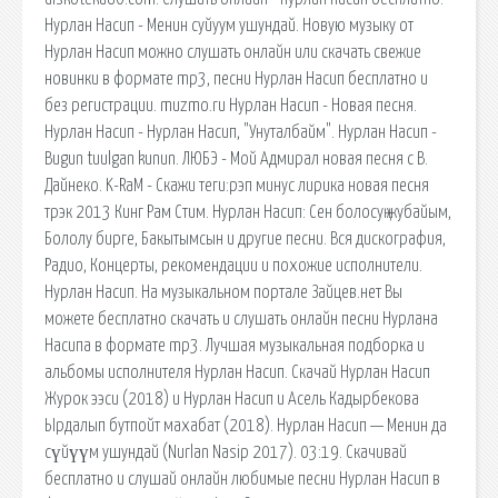
Нурлан Насип - Менин суйуум ушундай. Новую музыку от
Нурлан Насип можно слушать онлайн или скачать свежие
новинки в формате mp3, песни Нурлан Насип бесплатно и
без регистрации. muzmo.ru Нурлан Насип - Новая песня.
Нурлан Насип - Нурлан Насип, "Унуталбайм". Нурлан Насип -
Bugun tuulgan kunun. ЛЮБЭ - Мой Адмирал новая песня с В.
Дайнеко. K-RaM - Скажи теги:рэп минус лирика новая песня
трэк 2013 Кинг Рам Стим. Нурлан Насип: Сен болосуң жубайым,
Бололу бирге, Бакытымсын и другие песни. Вся дискография,
Радио, Концерты, рекомендации и похожие исполнители.
Нурлан Насип. На музыкальном портале Зайцев.нет Вы
можете бесплатно скачать и слушать онлайн песни Нурлана
Насипа в формате mp3. Лучшая музыкальная подборка и
альбомы исполнителя Нурлан Насип. Скачай Нурлан Насип
Журок ээси (2018) и Нурлан Насип и Асель Кадырбекова
Ырдалып бутпойт махабат (2018). Нурлан Насип — Менин да
сүйүүм ушундай (Nurlan Nasip 2017). 03:19. Скачивай
бесплатно и слушай онлайн любимые песни Нурлан Насип в