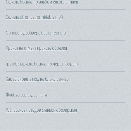
Скачать бесплатно альбом encore eminem
Скачать stromae formidable mp3
Обновить драйвера без интернета
Приказ на отмену приказа образец
Гр любэ скачать бесплатно через торрент
Как установить мод на блок лаунчер
Флибустьер аудиокнига
Расписание поездов станция обозерская