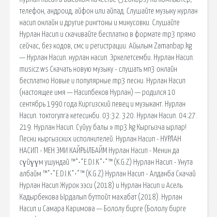
телефон, андроид, айфон или айпад. Слушайте музыку нурлан
насип онлайн и другие рингтоны и минусовки. Слушайте
Нурлан Насип и скачивайте бесплатно в формате mp3 прямо
сейчас, без кодов, смс и регистрации. Айылым Zamanbap.kg
— Нурлан Насип. нурлан насип. Эркелетсемби. Нурлан Насип.
musicz.ws Скачать новую музыку - слушать мп3 онлайн
бесплатно Новые и популярные mp3 песни. Нурлан Насип
(настоящее имя — Насипбеков Нурлан) — родился 10
сентябрь 1990 года.Киргизский певец и музыкант. Нурлан
Насип. токтогулга кетесинби. 03:32. 320. Нурлан Насип. 04:27.
219. Нурлан Насип. Суйуу балы » mp3.kg Кыргызча ырлар!
Песни кыргызских исполнителей. Нурлан Насип - НУРЛАН
НАСИП - МЕН ЭМИ КАЙРЫЛБАЙМ Нурлан Насип - Менин да
сүйүүм ушундай ™°•°E.D.I.K°•°™ (K.G.Z) Нурлан Насип - Унута
албайм ™°•°E.D.I.K°•°™ (K.G.Z) Нурлан Насип - Алданба Скачай
Нурлан Насип Журок ээси (2018) и Нурлан Насип и Асель
Кадырбекова Ырдалып бутпойт махабат (2018). Нурлан
Насип и Самара Каримова — Бололу бирге (Бололу бирге