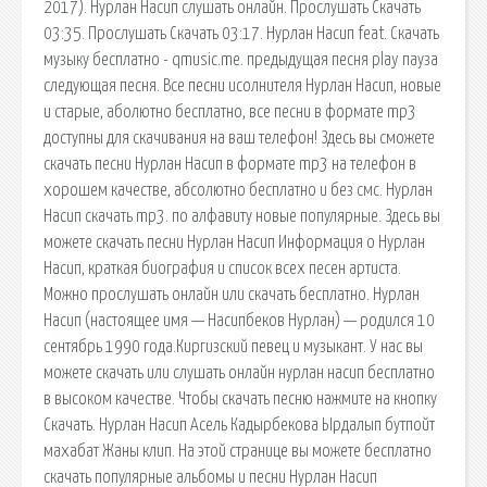
2017). Нурлан Насип слушать онлайн. Прослушать Скачать
03:35. Прослушать Скачать 03:17. Нурлан Насип feat. Скачать
музыку бесплатно - qmusic.me. предыдущая песня play пауза
следующая песня. Все песни исолнителя Нурлан Насип, новые
и старые, аболютно бесплатно, все песни в формате mp3
доступны для скачивания на ваш телефон! Здесь вы сможете
скачать песни Нурлан Насип в формате mp3 на телефон в
хорошем качестве, абсолютно бесплатно и без смс. Нурлан
Насип скачать mp3. по алфавиту новые популярные. Здесь вы
можете скачать песни Нурлан Насип Информация о Нурлан
Насип, краткая биография и список всех песен артиста.
Можно прослушать онлайн или скачать бесплатно. Нурлан
Насип (настоящее имя — Насипбеков Нурлан) — родился 10
сентябрь 1990 года.Киргизский певец и музыкант. У нас вы
можете скачать или слушать онлайн нурлан насип бесплатно
в высоком качестве. Чтобы скачать песню нажмите на кнопку
Скачать. Нурлан Насип Асель Кадырбекова Ырдалып бутпойт
махабат Жаны клип. На этой странице вы можете бесплатно
скачать популярные альбомы и песни Нурлан Насип