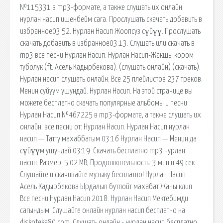
№115331 в mp3-формате, а также слушать их онлайн.
нурлан насип ишенбейм сага. Прослушать скачать добавить в
избранное03:52. Нурлан Насип Жоопсуз сүйүү. Прослушать
скачать добавить в избранное03:13. Слушать или скачать в
mp3 все песни Нурлан Насип. Нурлан Насип-Жакшы кором
туболук (ft. Асель Кадырбекова). (слушать онлайн) (скачать).
Нурлан насип слушать онлайн. Все 25 плейлистов 237 треков.
Менин суйуум ушундай. Нурлан Насип. На этой странице вы
можете бесплатно скачать популярные альбомы и песни
Нурлан Насип №467225 в mp3-формате, а также слушать их
онлайн. все песни от: Нурлан Насип. Нурлан Насип нурлан
насип — Татту махаббатым 03:16 Нурлан Насип — Менин да
сүйүүм ушундай 03:19. Скачать бесплатно mp3 нурлан
насип. Размер: 5.02 MB, Продолжительность: 3 мин и 49 сек.
Слушайте и скачивайте музыку бесплатно! Нурлан Насип
Асель Кадырбекова Ырдалып бутпойт махабат Жаны клип.
Все песни Нурлан Насип 2018. Нурлан Насип Мектебимди
сагындым. Слушайте онлайн нурлан насип бесплатно на
diskoteka80.com. Слушать онлайн - нурлан насип бесплатно.