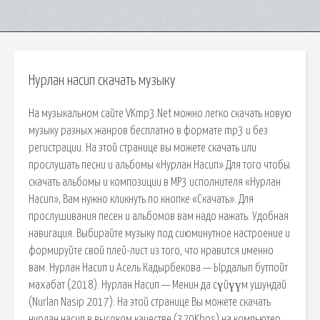
Нурлан насип скачать музыку
На музыкальном сайте VKmp3.Net можно легко скачать новую
музыку разных жанров бесплатно в формате mp3 и без
регистрации. На этой странице вы можете скачать или
прослушать песни и альбомы «Нурлан Насип» Для того чтобы
скачать альбомы и композиции в MP3 исполнителя «Нурлан
Насип», Вам нужно кликнуть по кнопке «Скачать». Для
прослушивания песен и альбомов вам надо нажать. Удобная
навигация. Выбирайте музыку под сиюминутное настроение и
формируйте свой плей-лист из того, что нравится именно
вам. Нурлан Насип и Асель Кадырбекова — Ырдалып бутпойт
махабат (2018). Нурлан Насип — Менин да сүйүүм ушундай
(Nurlan Nasip 2017). На этой странице Вы можете скачать
нурлан насип в высоком качестве (320Kbps) на компьютер,